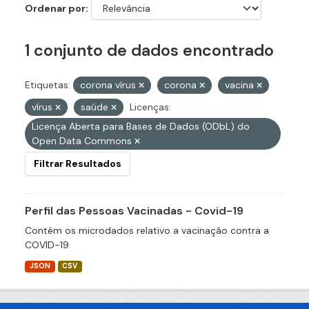
Ordenar por
1 conjunto de dados encontrado
Etiquetas:
corona vírus
corona
vacina
vírus
saúde
Licenças:
Licença Aberta para Bases de Dados (ODbL) do
Open Data Commons
Filtrar Resultados
Perfil das Pessoas Vacinadas - Covid-19
Contém os microdados relativo a vacinação contra a
COVID-19
JSON
CSV