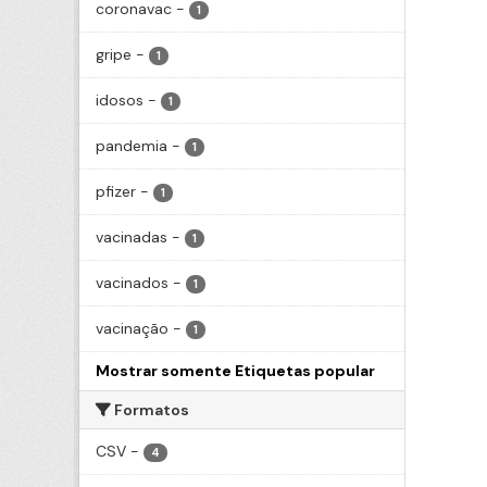
coronavac
-
1
gripe
-
1
idosos
-
1
pandemia
-
1
pfizer
-
1
vacinadas
-
1
vacinados
-
1
vacinação
-
1
Mostrar somente Etiquetas popular
Formatos
CSV
-
4