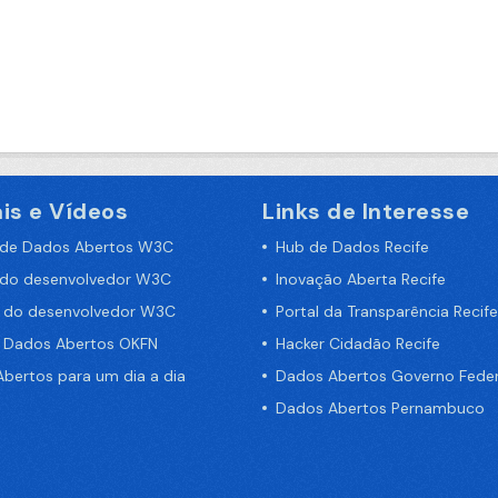
is e Vídeos
Links de Interesse
 de Dados Abertos W3C
Hub de Dados Recife
 do desenvolvedor W3C
Inovação Aberta Recife
a do desenvolvedor W3C
Portal da Transparência Recife
e Dados Abertos OKFN
Hacker Cidadão Recife
bertos para um dia a dia
Dados Abertos Governo Feder
Dados Abertos Pernambuco