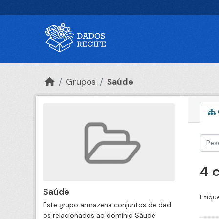
Ir para o conteúdo principal
Grupos
Saúde
4 
Saúde
Etiqu
Este grupo armazena conjuntos de dad
os relacionados ao domínio Sáude.