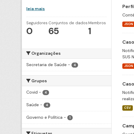
Perf
leia mais
Conté
Seguidores
Conjuntos de dados
Membros
JSON
0
65
1
Caso
Notif
Organizações
SUS N
Secretaria de Saúde
-
4
JSON
Grupos
Caso
Covid
-
Notif
4
realiz
Saúde
-
4
CSV
Governo e Política
-
1
Camp
Etiquetas