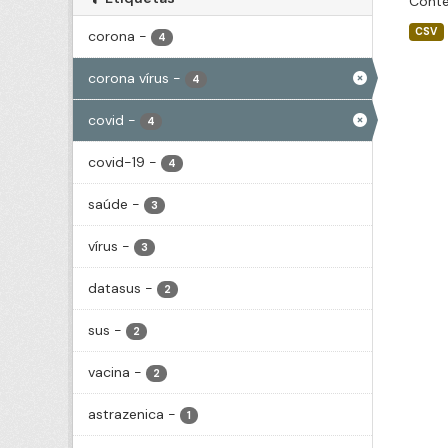
Conté
CSV
corona
-
4
corona vírus
-
4
covid
-
4
covid-19
-
4
saúde
-
3
vírus
-
3
datasus
-
2
sus
-
2
vacina
-
2
astrazenica
-
1