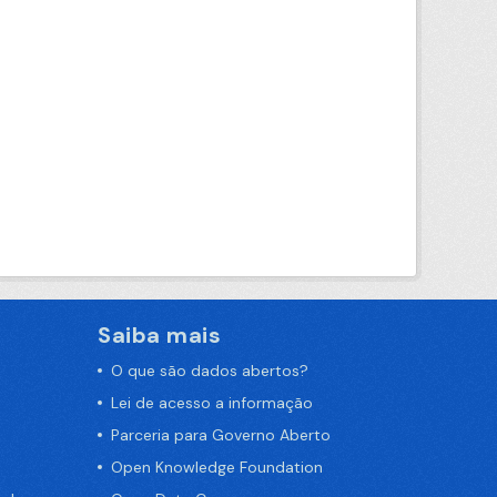
Saiba mais
O que são dados abertos?
Lei de acesso a informação
Parceria para Governo Aberto
Open Knowledge Foundation