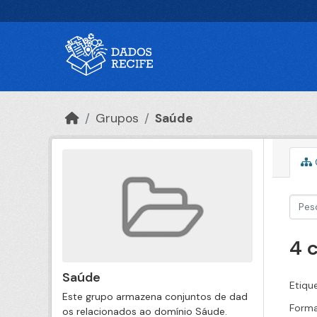
Ir para o conteúdo principal
Grupos
Saúde
4 
Saúde
Etiqu
Este grupo armazena conjuntos de dad
Forma
os relacionados ao domínio Sáude.