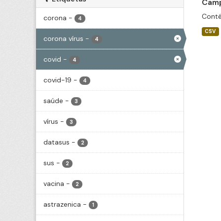
Camp
Conté
corona
-
4
CSV
corona vírus
-
4
covid
-
4
covid-19
-
4
saúde
-
3
vírus
-
3
datasus
-
2
sus
-
2
vacina
-
2
astrazenica
-
1