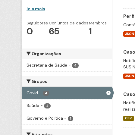
leia mais
Perf
Seguidores
Conjuntos de dados
Membros
Conté
0
65
1
JSON
Caso
Organizações
Notif
Secretaria de Saúde
-
4
SUS N
JSON
Grupos
Covid
-
Caso
4
Notif
Saúde
-
4
realiz
Governo e Política
-
CSV
1
Etiquetas