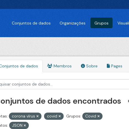
Conjuntos de dados
Organizações
Grupos
Visua
Conjuntos de dados
Membros
Sobre
Pages
conjuntos de dados encontrados
etas:
corona vírus
covid
Grupos:
Covid
tos:
JSON