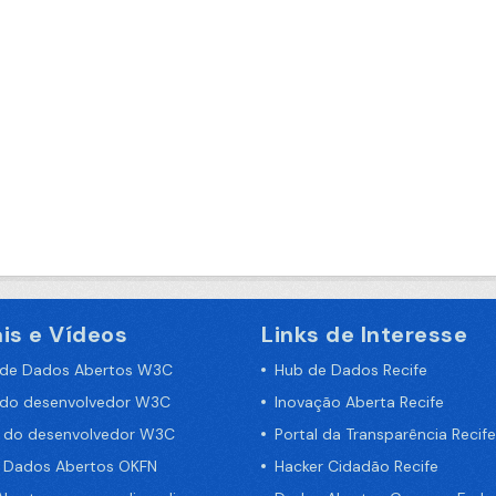
is e Vídeos
Links de Interesse
 de Dados Abertos W3C
Hub de Dados Recife
 do desenvolvedor W3C
Inovação Aberta Recife
a do desenvolvedor W3C
Portal da Transparência Recife
e Dados Abertos OKFN
Hacker Cidadão Recife