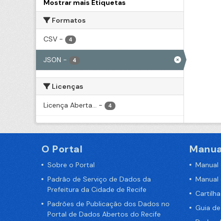
Mostrar mais Etiquetas
Formatos
CSV
-
4
JSON
-
4
Licenças
Licença Aberta...
-
4
O Portal
Manua
Sobre o Portal
Manual
Padrão de Serviço de Dados da
Manual
Prefeitura da Cidade de Recife
Cartilh
Padrões de Publicação dos Dados no
Guia d
Portal de Dados Abertos do Recife