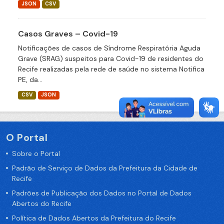
JSON
CSV
Casos Graves – Covid-19
Notificações de casos de Síndrome Respiratória Aguda
Grave (SRAG) suspeitos para Covid-19 de residentes do
Recife realizadas pela rede de saúde no sistema Notifica
PE, da...
CSV
JSON
O Portal
Sobre o Portal
Padrão de Serviço de Dados da Prefeitura da Cidade de
Recife
Padrões de Publicação dos Dados no Portal de Dados
Abertos do Recife
Política de Dados Abertos da Prefeitura do Recife