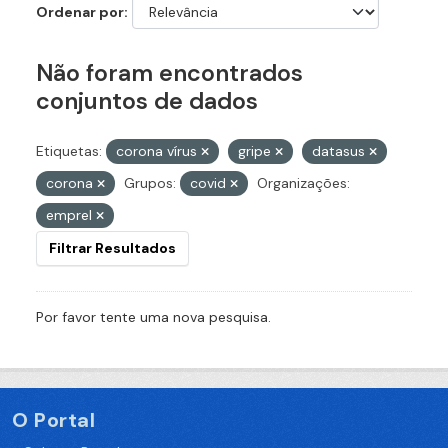
Ordenar por
Não foram encontrados
conjuntos de dados
Etiquetas:
corona vírus
gripe
datasus
corona
Grupos:
covid
Organizações:
emprel
Filtrar Resultados
Por favor tente uma nova pesquisa.
O Portal