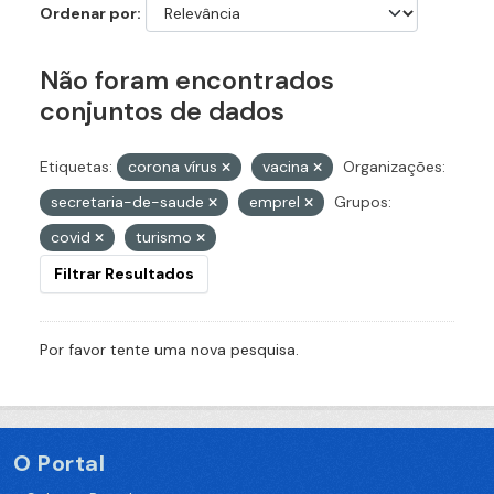
Ordenar por
Não foram encontrados
conjuntos de dados
Etiquetas:
corona vírus
vacina
Organizações:
secretaria-de-saude
emprel
Grupos:
covid
turismo
Filtrar Resultados
Por favor tente uma nova pesquisa.
O Portal