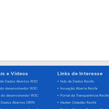
is e Vídeos
Links de Interesse
 de Dados Abertos W3C
Hub de Dados Recife
 do desenvolvedor W3C
Inovação Aberta Recife
a do desenvolvedor W3C
Portal da Transparência Recife
e Dados Abertos OKFN
Hacker Cidadão Recife