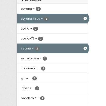
corona
-
2
corona vírus
-
2
covid
-
2
covid-19
-
2
vacina
-
2
astrazenica
-
1
coronavac
-
1
gripe
-
1
idosos
-
1
pandemia
-
1