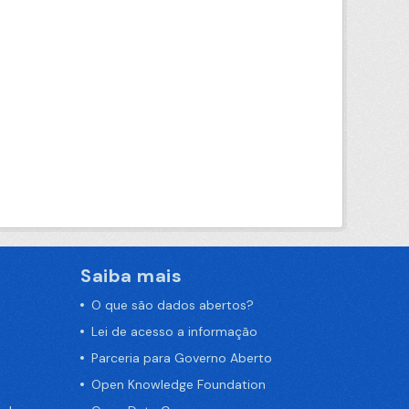
Saiba mais
O que são dados abertos?
Lei de acesso a informação
Parceria para Governo Aberto
Open Knowledge Foundation