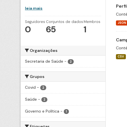
Perf
leia mais
Conté
Seguidores
Conjuntos de dados
Membros
JSON
0
65
1
Camp
Conté
Organizações
CSV
Secretaria de Saúde
-
2
Grupos
Covid
-
2
Saúde
-
2
Governo e Política
-
1
Etiquetas