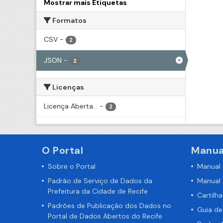
Mostrar mais Etiquetas
Formatos
CSV
-
2
JSON
-
2
Licenças
Licença Aberta...
-
2
O Portal
Manua
Sobre o Portal
Manual
Padrão de Serviço de Dados da
Manual
Prefeitura da Cidade de Recife
Cartilh
Padrões de Publicação dos Dados no
Guia d
Portal de Dados Abertos do Recife