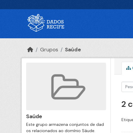
Ir para o conteúdo principal
Grupos
Saúde
2 
Saúde
Etiqu
Este grupo armazena conjuntos de dad
os relacionados ao domínio Sáude.