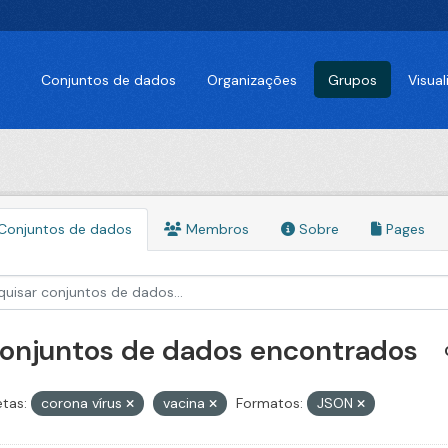
Conjuntos de dados
Organizações
Grupos
Visua
Conjuntos de dados
Membros
Sobre
Pages
conjuntos de dados encontrados
etas:
corona vírus
vacina
Formatos:
JSON