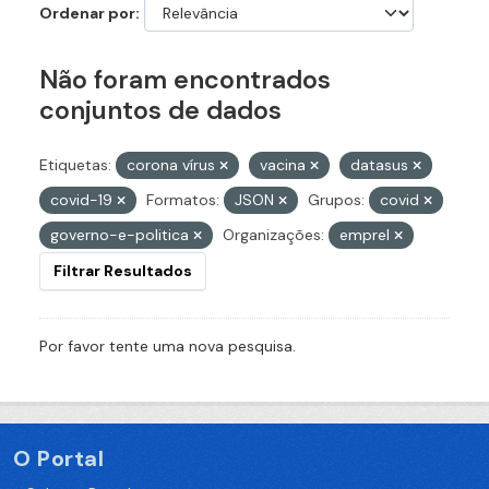
Ordenar por
Não foram encontrados
conjuntos de dados
Etiquetas:
corona vírus
vacina
datasus
covid-19
Formatos:
JSON
Grupos:
covid
governo-e-politica
Organizações:
emprel
Filtrar Resultados
Por favor tente uma nova pesquisa.
O Portal