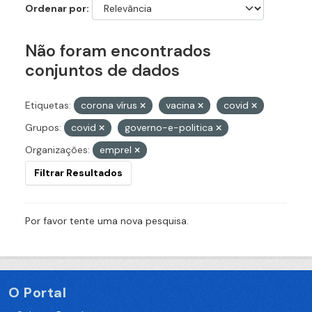
Ordenar por
Não foram encontrados
conjuntos de dados
Etiquetas:
corona vírus
vacina
covid
Grupos:
covid
governo-e-politica
Organizações:
emprel
Filtrar Resultados
Por favor tente uma nova pesquisa.
O Portal