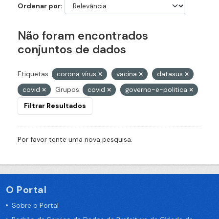
Ordenar por
Não foram encontrados
conjuntos de dados
Etiquetas:
corona vírus
vacina
datasus
covid
Grupos:
covid
governo-e-politica
Filtrar Resultados
Por favor tente uma nova pesquisa.
O Portal
Sobre o Portal