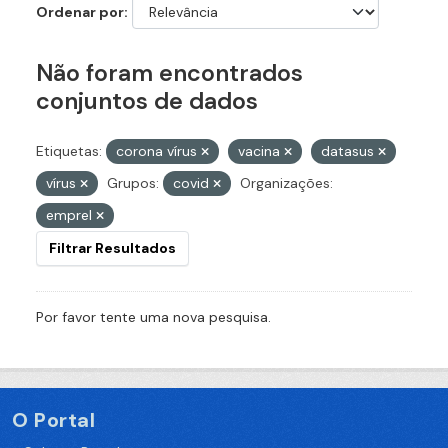
Ordenar por
Não foram encontrados
conjuntos de dados
Etiquetas:
corona vírus
vacina
datasus
vírus
Grupos:
covid
Organizações:
emprel
Filtrar Resultados
Por favor tente uma nova pesquisa.
O Portal