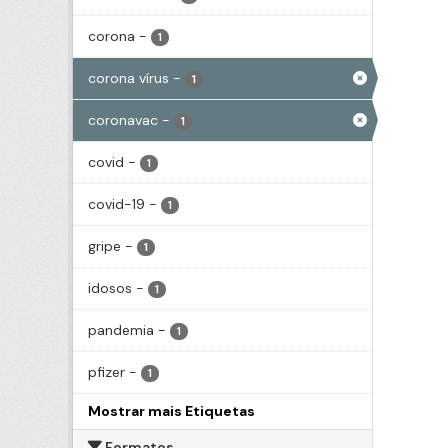
corona
-
1
corona vírus
-
1
coronavac
-
1
covid
-
1
covid-19
-
1
gripe
-
1
idosos
-
1
pandemia
-
1
pfizer
-
1
Mostrar mais Etiquetas
Formatos