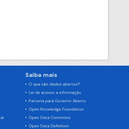
Saiba mais
O que são dados abertos?
Lei de acesso a informação
Parceria para Governo Aberto
Open Knowledge Foundation
al
Open Data Commons
Open Data Definition