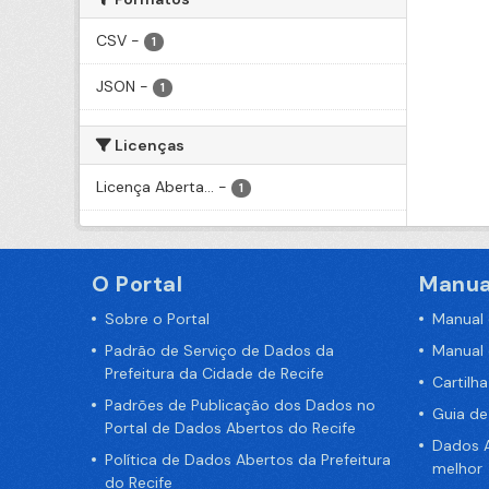
CSV
-
1
JSON
-
1
Licenças
Licença Aberta...
-
1
O Portal
Manua
Sobre o Portal
Manual
Padrão de Serviço de Dados da
Manual
Prefeitura da Cidade de Recife
Cartilh
Padrões de Publicação dos Dados no
Guia d
Portal de Dados Abertos do Recife
Dados A
Política de Dados Abertos da Prefeitura
melhor
do Recife