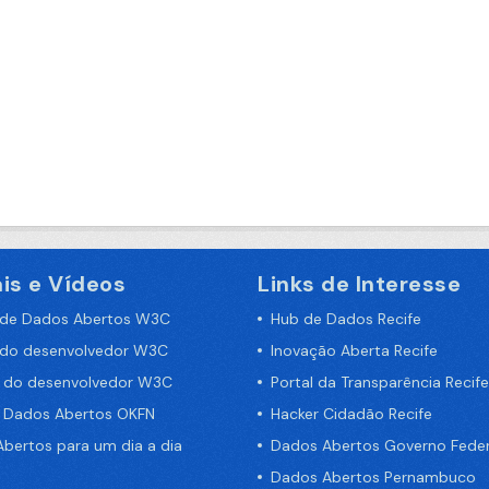
is e Vídeos
Links de Interesse
 de Dados Abertos W3C
Hub de Dados Recife
 do desenvolvedor W3C
Inovação Aberta Recife
a do desenvolvedor W3C
Portal da Transparência Recife
e Dados Abertos OKFN
Hacker Cidadão Recife
bertos para um dia a dia
Dados Abertos Governo Feder
Dados Abertos Pernambuco