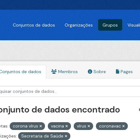
Conjuntos de dados
Organizações
Grupos
Visua
Conjuntos de dados
Membros
Sobre
Pages
conjunto de dados encontrado
etas:
corona vírus
vacina
vírus
coronavac
izações:
Secretaria de Saúde