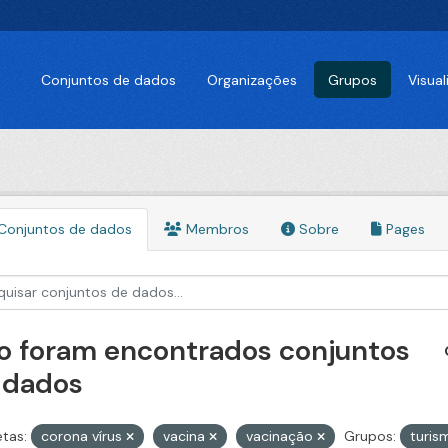
Conjuntos de dados
Organizações
Grupos
Visua
Conjuntos de dados
Membros
Sobre
Pages
o foram encontrados conjuntos
 dados
etas:
corona vírus
vacina
vacinação
Grupos:
turi