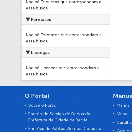
Não há Etiquetas que correspondam a
essa busca
Formatos
Não há Formatos que correspondam a
essa busca
Licenças
Não há Licenças que correspondam a
essa busca
O Portal
Manua
Sobre o Portal
Manual
Padrão de Serviço de Dados da
Manual
Prefeitura da Cidade de Recife
Cartilh
Padrões de Publicação dos Dados no
Guia d