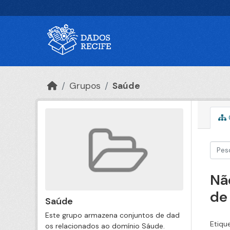
Ir para o conteúdo principal
Grupos
Saúde
Nã
de
Saúde
Este grupo armazena conjuntos de dad
Etiqu
os relacionados ao domínio Sáude.