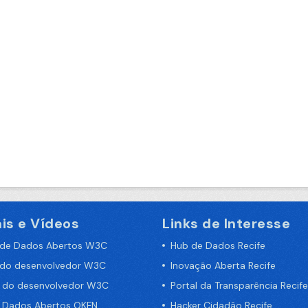
is e Vídeos
Links de Interesse
 de Dados Abertos W3C
Hub de Dados Recife
 do desenvolvedor W3C
Inovação Aberta Recife
a do desenvolvedor W3C
Portal da Transparência Recife
e Dados Abertos OKFN
Hacker Cidadão Recife