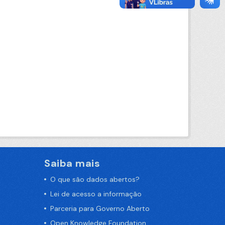
Saiba mais
O que são dados abertos?
Lei de acesso a informação
Parceria para Governo Aberto
Open Knowledge Foundation