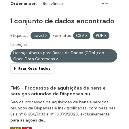
Ordenar por
1 conjunto de dados encontrado
Etiquetas:
covid
Formatos:
CSV
PDF
Licenças:
Licença Aberta para Bases de Dados (ODbL) do
Open Data Commons
Filtrar Resultados
FMS - Processos de aquisições de bens e
serviços oriundos de Dispensas ou...
São os processos de aquisições de bens e serviços
oriundos de Dispensas e Inexigibilidades, com base nas
Leis nº 8.666/1993 e nº 13.979/2020, exclusivamente
para as ações de...
CSV
PDF