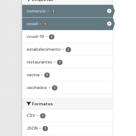
comercio
-
1
covid
-
1
covid-19
-
1
estabelecimento
-
1
restaurantes
-
1
vacina
-
1
vacinados
-
1
Formatos
CSV
-
1
JSON
-
1