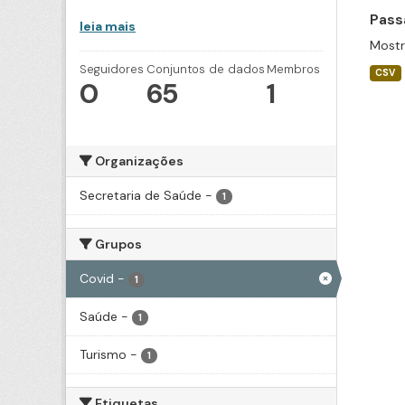
Pass
leia mais
Mostr
Seguidores
Conjuntos de dados
Membros
CSV
0
65
1
Organizações
Secretaria de Saúde
-
1
Grupos
Covid
-
1
Saúde
-
1
Turismo
-
1
Etiquetas