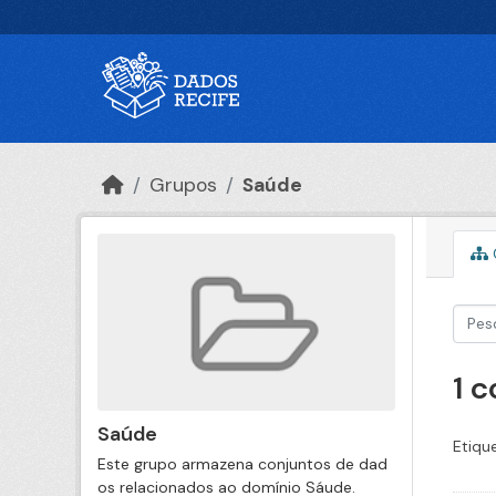
Ir para o conteúdo principal
Grupos
Saúde
1 
Saúde
Etiqu
Este grupo armazena conjuntos de dad
os relacionados ao domínio Sáude.