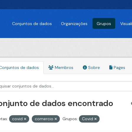
Conjuntos de dados
Organizações
Grupos
Visua
Conjuntos de dados
Membros
Sobre
Pages
conjunto de dados encontrado
etas:
covid
comercio
Grupos:
Covid