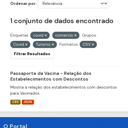
Ordenar por
1 conjunto de dados encontrado
Etiquetas:
covid
comercio
Grupos:
Covid
Turismo
Formatos:
CSV
Filtrar Resultados
Passaporte da Vacina - Relação dos
Estabelecimentos com Descontos
Mostra a relação dos estabelecimentos com descontos
para Vacinados.
CSV
JSON
O Portal