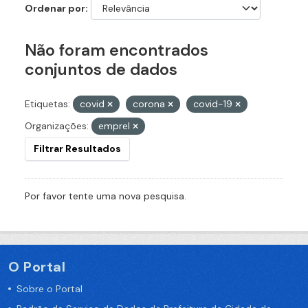
Ordenar por
Não foram encontrados
conjuntos de dados
Etiquetas:
covid
corona
covid-19
Organizações:
emprel
Filtrar Resultados
Por favor tente uma nova pesquisa.
O Portal
Sobre o Portal