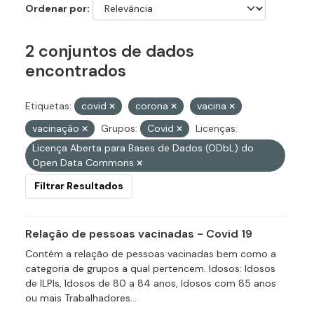
Ordenar por
2 conjuntos de dados
encontrados
Etiquetas:
covid
corona
vacina
vacinação
Grupos:
Covid
Licenças:
Licença Aberta para Bases de Dados (ODbL) do
Open Data Commons
Filtrar Resultados
Relação de pessoas vacinadas - Covid 19
Contém a relação de pessoas vacinadas bem como a
categoria de grupos a qual pertencem. Idosos: Idosos
de ILPIs, Idosos de 80 a 84 anos, Idosos com 85 anos
ou mais Trabalhadores...