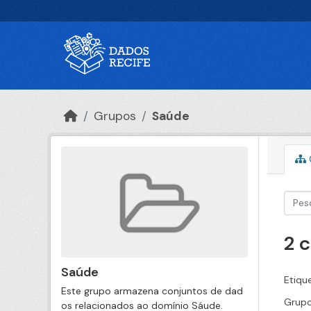
Ir para o conteúdo principal
Grupos
Saúde
2 
Saúde
Etiqu
Este grupo armazena conjuntos de dad
Grupo
os relacionados ao domínio Sáude.