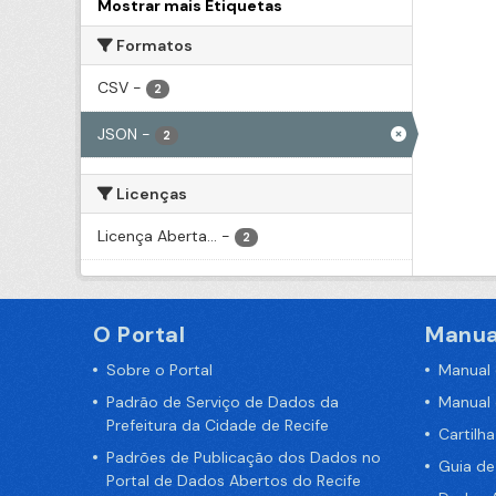
Mostrar mais Etiquetas
Formatos
CSV
-
2
JSON
-
2
Licenças
Licença Aberta...
-
2
O Portal
Manua
Sobre o Portal
Manual
Padrão de Serviço de Dados da
Manual
Prefeitura da Cidade de Recife
Cartilh
Padrões de Publicação dos Dados no
Guia d
Portal de Dados Abertos do Recife