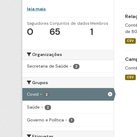
leia mais
Rela
Seguidores
Conjuntos de dados
Membros
Conté
0
65
1
de 80
CSV
Organizações
Camp
Secretaria de Saúde
-
2
Conté
CSV
Grupos
Covid
-
2
Saúde
-
2
Governo e Política
-
1
Etiquetas