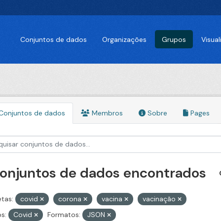
Conjuntos de dados
Organizações
Grupos
Visua
Conjuntos de dados
Membros
Sobre
Pages
conjuntos de dados encontrados
etas:
covid
corona
vacina
vacinação
s:
Covid
Formatos:
JSON