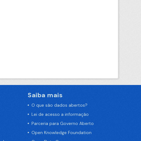
Saiba mais
O que são dados abertos?
Lei de acesso a informação
Parceria para Governo Aberto
Open Knowledge Foundation