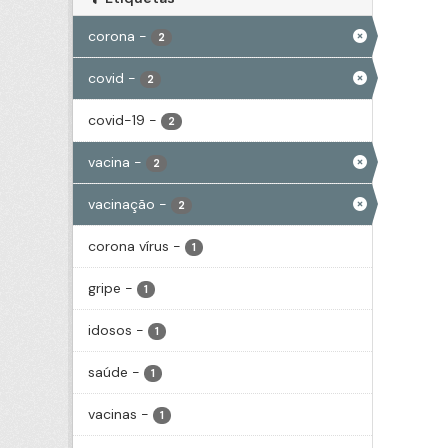
corona
-
2
covid
-
2
covid-19
-
2
vacina
-
2
vacinação
-
2
corona vírus
-
1
gripe
-
1
idosos
-
1
saúde
-
1
vacinas
-
1