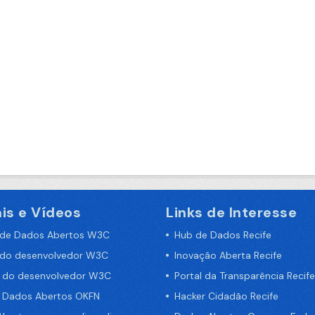
is e Vídeos
Links de Interesse
 de Dados Abertos W3C
Hub de Dados Recife
 do desenvolvedor W3C
Inovação Aberta Recife
a do desenvolvedor W3C
Portal da Transparência Recife
e Dados Abertos OKFN
Hacker Cidadão Recife