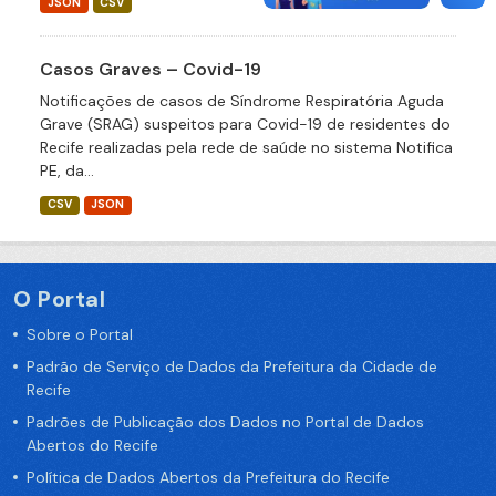
JSON
CSV
Casos Graves – Covid-19
Notificações de casos de Síndrome Respiratória Aguda
Grave (SRAG) suspeitos para Covid-19 de residentes do
Recife realizadas pela rede de saúde no sistema Notifica
PE, da...
CSV
JSON
O Portal
Sobre o Portal
Padrão de Serviço de Dados da Prefeitura da Cidade de
Recife
Padrões de Publicação dos Dados no Portal de Dados
Abertos do Recife
Política de Dados Abertos da Prefeitura do Recife