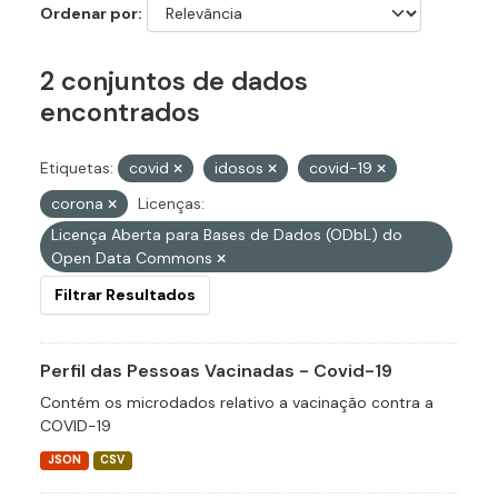
Ordenar por
2 conjuntos de dados
encontrados
Etiquetas:
covid
idosos
covid-19
corona
Licenças:
Licença Aberta para Bases de Dados (ODbL) do
Open Data Commons
Filtrar Resultados
Perfil das Pessoas Vacinadas - Covid-19
Contém os microdados relativo a vacinação contra a
COVID-19
JSON
CSV