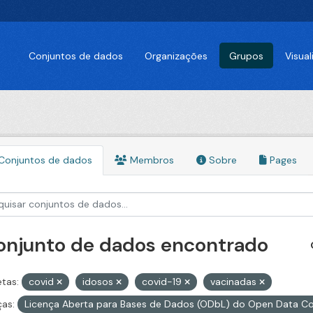
Conjuntos de dados
Organizações
Grupos
Visua
Conjuntos de dados
Membros
Sobre
Pages
conjunto de dados encontrado
etas:
covid
idosos
covid-19
vacinadas
ças:
Licença Aberta para Bases de Dados (ODbL) do Open Data