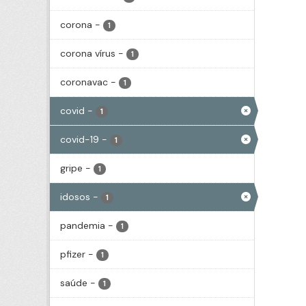
corona
-
1
corona vírus
-
1
coronavac
-
1
covid
-
1
covid-19
-
1
gripe
-
1
idosos
-
1
pandemia
-
1
pfizer
-
1
saúde
-
1