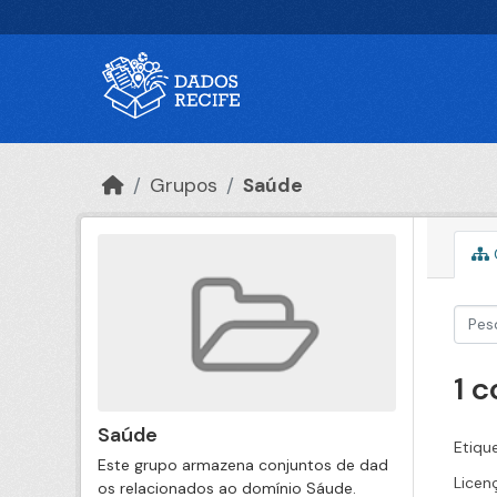
Ir para o conteúdo principal
Grupos
Saúde
1 
Saúde
Etiqu
Este grupo armazena conjuntos de dad
Licen
os relacionados ao domínio Sáude.