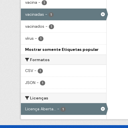
vacina
-
1
vacinadas
-
1
vacinados
-
1
vírus
-
1
Mostrar somente Etiquetas popular
Formatos
CSV
-
1
JSON
-
1
Licenças
Licença Aberta...
-
1