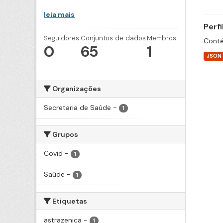
leia mais
Perf
Seguidores
Conjuntos de dados
Membros
Conté
0
65
1
JSON
Organizações
Secretaria de Saúde
-
1
Grupos
Covid
-
1
Saúde
-
1
Etiquetas
astrazenica
-
1