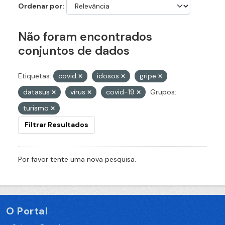
Ordenar por
Não foram encontrados
conjuntos de dados
Etiquetas:
covid
idosos
gripe
datasus
vírus
covid-19
Grupos:
turismo
Filtrar Resultados
Por favor tente uma nova pesquisa.
O Portal