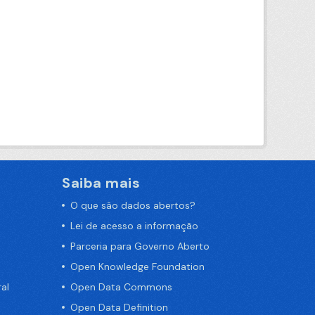
Saiba mais
O que são dados abertos?
Lei de acesso a informação
Parceria para Governo Aberto
Open Knowledge Foundation
al
Open Data Commons
Open Data Definition