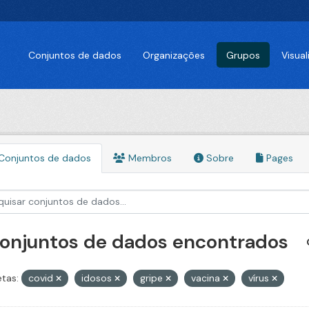
Conjuntos de dados
Organizações
Grupos
Visua
Conjuntos de dados
Membros
Sobre
Pages
conjuntos de dados encontrados
etas:
covid
idosos
gripe
vacina
vírus