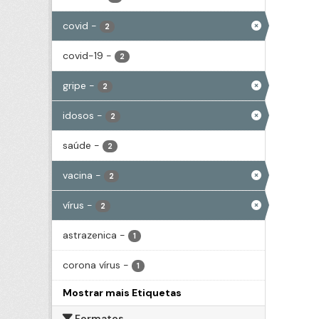
covid
-
2
covid-19
-
2
gripe
-
2
idosos
-
2
saúde
-
2
vacina
-
2
vírus
-
2
astrazenica
-
1
corona vírus
-
1
Mostrar mais Etiquetas
Formatos