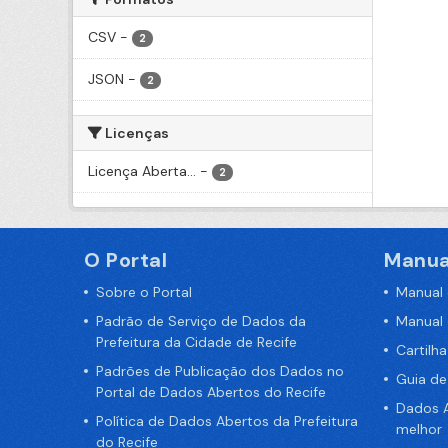
CSV
-
2
JSON
-
2
Licenças
Licença Aberta...
-
2
O Portal
Manua
Sobre o Portal
Manual
Padrão de Serviço de Dados da
Manual
Prefeitura da Cidade de Recife
Cartilh
Padrões de Publicação dos Dados no
Guia d
Portal de Dados Abertos do Recife
Dados A
Política de Dados Abertos da Prefeitura
melhor
do Recife