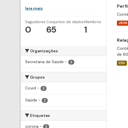
Perf
leia mais
Conté
Seguidores
Conjuntos de dados
Membros
JSON
0
65
1
Rela
Conté
Organizações
de 80
Secretaria de Saúde
-
2
CSV
Grupos
Covid
-
2
Saúde
-
2
Etiquetas
corona
-
2