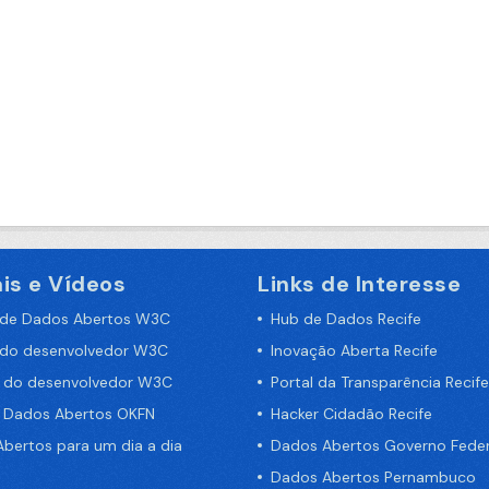
is e Vídeos
Links de Interesse
 de Dados Abertos W3C
Hub de Dados Recife
 do desenvolvedor W3C
Inovação Aberta Recife
a do desenvolvedor W3C
Portal da Transparência Recife
e Dados Abertos OKFN
Hacker Cidadão Recife
bertos para um dia a dia
Dados Abertos Governo Feder
Dados Abertos Pernambuco