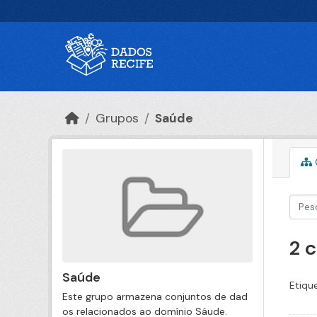
Ir para o conteúdo principal
Grupos
Saúde
2 
Saúde
Etiqu
Este grupo armazena conjuntos de dad
os relacionados ao domínio Sáude.