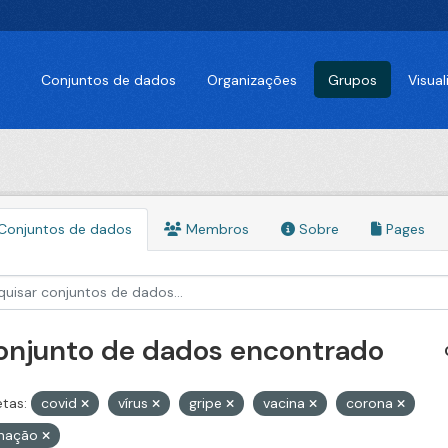
Conjuntos de dados
Organizações
Grupos
Visua
Conjuntos de dados
Membros
Sobre
Pages
conjunto de dados encontrado
etas:
covid
vírus
gripe
vacina
corona
inação