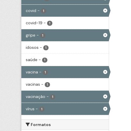
covid
-
1
covid-19
-
1
gripe
-
1
idosos
-
1
saúde
-
1
vacina
-
1
vacinas
-
1
vacinação
-
1
vírus
-
1
Formatos