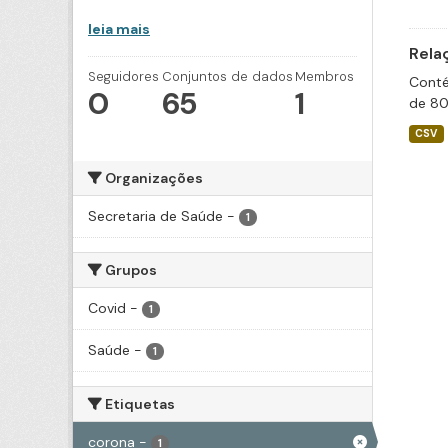
leia mais
Rela
Seguidores
Conjuntos de dados
Membros
Conté
0
65
1
de 80
CSV
Organizações
Secretaria de Saúde
-
1
Grupos
Covid
-
1
Saúde
-
1
Etiquetas
corona
-
1