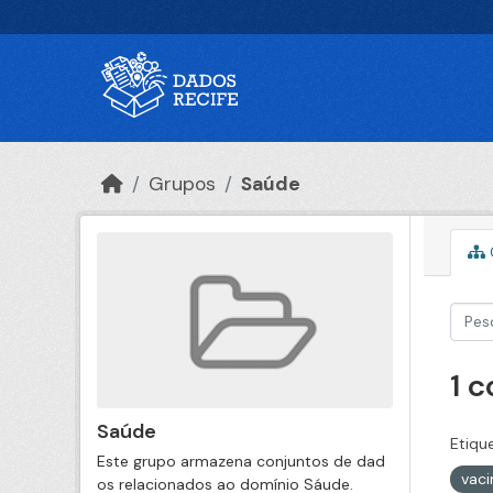
Ir para o conteúdo principal
Grupos
Saúde
1 
Saúde
Etiqu
Este grupo armazena conjuntos de dad
vac
os relacionados ao domínio Sáude.