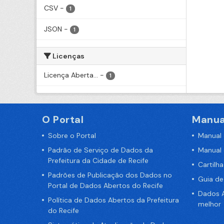
CSV
-
1
JSON
-
1
Licenças
Licença Aberta...
-
1
O Portal
Manua
Sobre o Portal
Manual
Padrão de Serviço de Dados da
Manual
Prefeitura da Cidade de Recife
Cartilh
Padrões de Publicação dos Dados no
Guia d
Portal de Dados Abertos do Recife
Dados A
Política de Dados Abertos da Prefeitura
melhor
do Recife