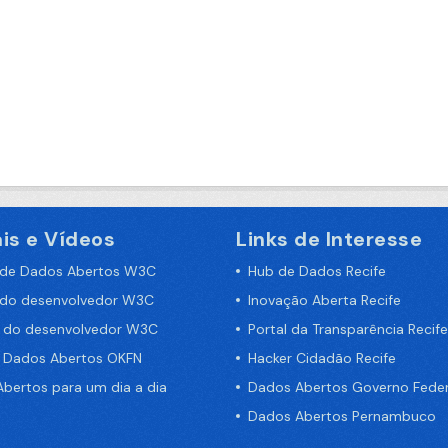
is e Vídeos
Links de Interesse
 de Dados Abertos W3C
Hub de Dados Recife
 do desenvolvedor W3C
Inovação Aberta Recife
a do desenvolvedor W3C
Portal da Transparência Recife
e Dados Abertos OKFN
Hacker Cidadão Recife
bertos para um dia a dia
Dados Abertos Governo Feder
Dados Abertos Pernambuco