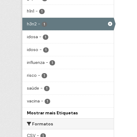
h1n1
-
1
h3n2
-
1
idosa
-
1
idoso
-
1
influenza
-
1
risco
-
1
saúde
-
1
vacina
-
1
Mostrar mais Etiquetas
Formatos
CSV
-
1