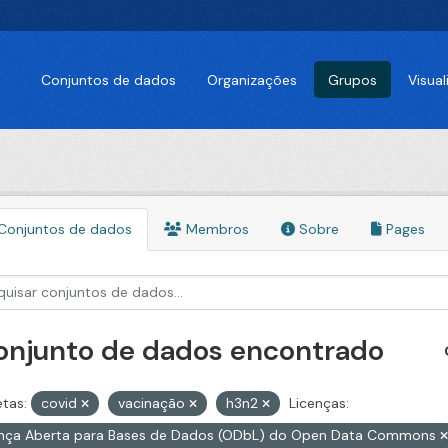
Conjuntos de dados
Organizações
Grupos
Visua
Conjuntos de dados
Membros
Sobre
Pages
conjunto de dados encontrado
etas:
covid
vacinação
h3n2
Licenças:
ença Aberta para Bases de Dados (ODbL) do Open Data Commons