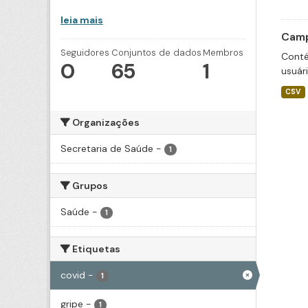
leia mais
Camp
Seguidores
Conjuntos de dados
Membros
Conté
0
65
1
usuár
CSV
Organizações
Secretaria de Saúde
-
1
Grupos
Saúde
-
1
Etiquetas
covid
-
1
gripe
-
1