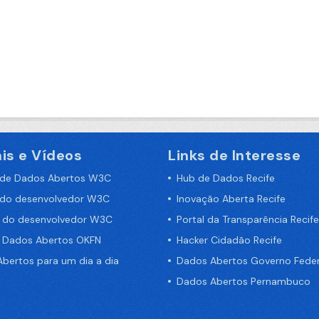
is e Vídeos
Links de Interesse
 de Dados Abertos W3C
Hub de Dados Recife
 do desenvolvedor W3C
Inovação Aberta Recife
a do desenvolvedor W3C
Portal da Transparência Recife
e Dados Abertos OKFN
Hacker Cidadão Recife
bertos para um dia a dia
Dados Abertos Governo Feder
Dados Abertos Pernambuco