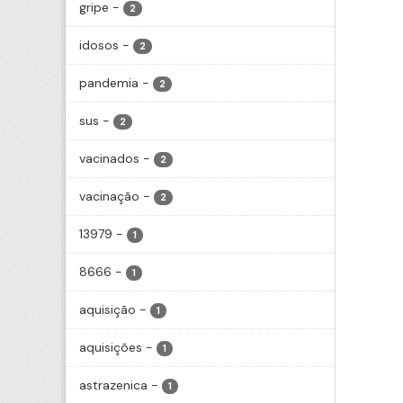
gripe
-
2
idosos
-
2
pandemia
-
2
sus
-
2
vacinados
-
2
vacinação
-
2
13979
-
1
8666
-
1
aquisição
-
1
aquisições
-
1
astrazenica
-
1