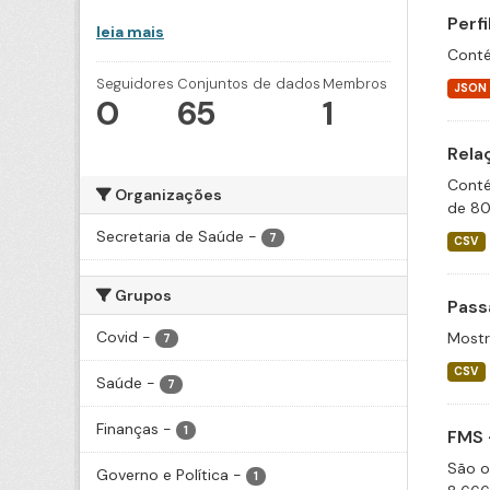
Perf
leia mais
Conté
Seguidores
Conjuntos de dados
Membros
JSON
0
65
1
Rela
Conté
Organizações
de 80
Secretaria de Saúde
-
7
CSV
Grupos
Pass
Covid
-
Mostr
7
CSV
Saúde
-
7
Finanças
-
1
FMS 
São o
Governo e Política
-
1