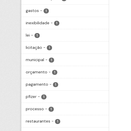
gastos
-
1
inexibilidade
-
1
lei
-
1
licitação
-
1
municipal
-
1
orçamento
-
1
pagamento
-
1
pfizer
-
1
processo
-
1
restaurantes
-
1