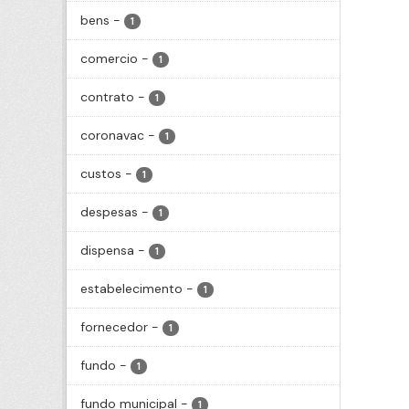
bens
-
1
comercio
-
1
contrato
-
1
coronavac
-
1
custos
-
1
despesas
-
1
dispensa
-
1
estabelecimento
-
1
fornecedor
-
1
fundo
-
1
fundo municipal
-
1