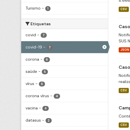
8.666
Turismo
-
1
CSV
Etiquetas
Caso
covid
-
Notif
7
SUS N
covid-19
-
7
JSON
corona
-
6
Caso
saúde
-
5
Notif
realiz
vírus
-
5
CSV
corona vírus
-
4
Camp
vacina
-
4
Conté
datasus
-
2
CSV