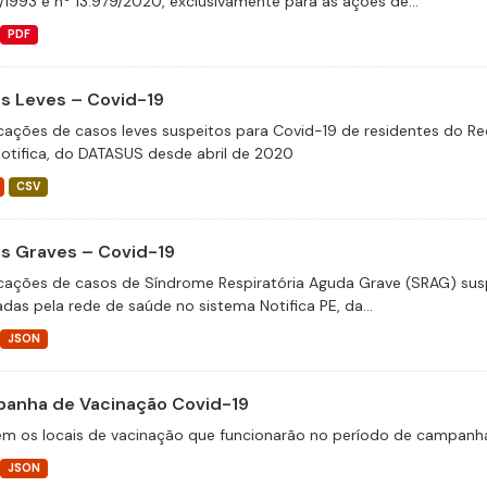
/1993 e nº 13.979/2020, exclusivamente para as ações de...
PDF
s Leves – Covid-19
icações de casos leves suspeitos para Covid-19 de residentes do Re
otifica, do DATASUS desde abril de 2020
CSV
s Graves – Covid-19
icações de casos de Síndrome Respiratória Aguda Grave (SRAG) susp
adas pela rede de saúde no sistema Notifica PE, da...
JSON
anha de Vacinação Covid-19
m os locais de vacinação que funcionarão no período de campanha
JSON