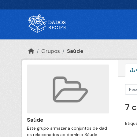
Ir para o conteúdo principal
Grupos
Saúde
7 
Saúde
Etiqu
Este grupo armazena conjuntos de dad
os relacionados ao domínio Sáude.