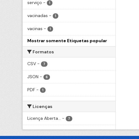
serviço
-
1
vacinadas
-
1
vacinas
-
1
Mostrar somente Etiquetas popular
Formatos
CSV
-
7
JSON
-
6
PDF
-
1
Licenças
Licença Aberta...
-
7