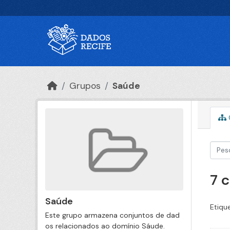
Ir para o conteúdo principal
Grupos
Saúde
7 
Saúde
Etiqu
Este grupo armazena conjuntos de dad
os relacionados ao domínio Sáude.