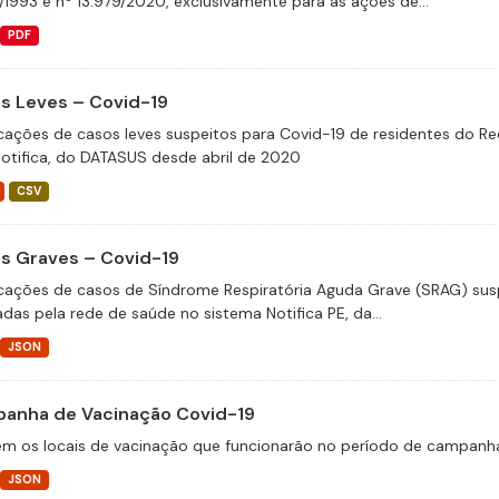
/1993 e nº 13.979/2020, exclusivamente para as ações de...
PDF
s Leves – Covid-19
icações de casos leves suspeitos para Covid-19 de residentes do Re
otifica, do DATASUS desde abril de 2020
CSV
s Graves – Covid-19
icações de casos de Síndrome Respiratória Aguda Grave (SRAG) susp
adas pela rede de saúde no sistema Notifica PE, da...
JSON
anha de Vacinação Covid-19
m os locais de vacinação que funcionarão no período de campanha
JSON