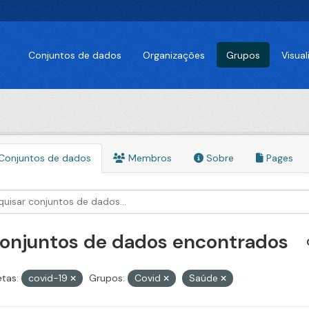
Conjuntos de dados
Organizações
Grupos
Visua
Conjuntos de dados
Membros
Sobre
Pages
conjuntos de dados encontrados
etas:
covid-19
Grupos:
Covid
Saúde