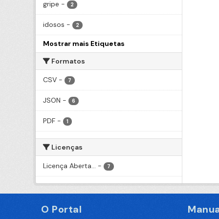
gripe
-
2
idosos
-
2
Mostrar mais Etiquetas
Formatos
CSV
-
7
JSON
-
6
PDF
-
1
Licenças
Licença Aberta...
-
7
O Portal
Manua