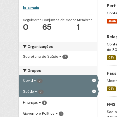
Perf
leia mais
Conté
Seguidores
Conjuntos de dados
Membros
JSON
0
65
1
Rela
Conté
Organizações
de 80
Secretaria de Saúde
-
7
CSV
Grupos
Pass
Covid
-
Mostr
7
CSV
Saúde
-
7
Finanças
-
1
FMS 
São o
Governo e Política
-
1