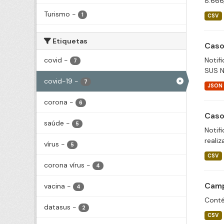
8.666
Turismo
-
1
CSV
Etiquetas
Caso
covid
-
Notif
7
SUS N
covid-19
-
7
JSON
corona
-
6
Caso
saúde
-
5
Notif
realiz
vírus
-
5
CSV
corona vírus
-
4
Camp
vacina
-
4
Conté
datasus
-
2
CSV