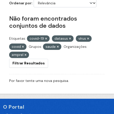
Ordenar por
Não foram encontrados
conjuntos de dados
Etiquetas:
covid-19
datasus
vírus
covid
Grupos:
saude
Organizações:
emprel
Filtrar Resultados
Por favor tente uma nova pesquisa.
O Portal