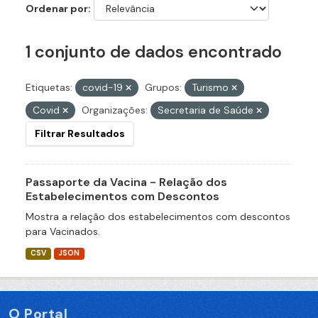
Ordenar por
1 conjunto de dados encontrado
Etiquetas:
covid-19
Grupos:
Turismo
Covid
Organizações:
Secretaria de Saúde
Filtrar Resultados
Passaporte da Vacina - Relação dos
Estabelecimentos com Descontos
Mostra a relação dos estabelecimentos com descontos
para Vacinados.
CSV
JSON
O Portal