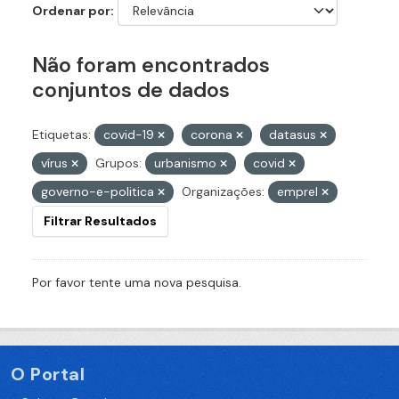
Ordenar por
Não foram encontrados
conjuntos de dados
Etiquetas:
covid-19
corona
datasus
vírus
Grupos:
urbanismo
covid
governo-e-politica
Organizações:
emprel
Filtrar Resultados
Por favor tente uma nova pesquisa.
O Portal