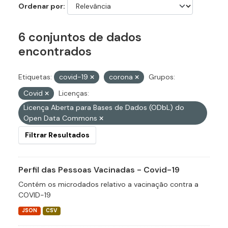
Ordenar por
6 conjuntos de dados
encontrados
Etiquetas:
covid-19
corona
Grupos:
Covid
Licenças:
Licença Aberta para Bases de Dados (ODbL) do
Open Data Commons
Filtrar Resultados
Perfil das Pessoas Vacinadas - Covid-19
Contém os microdados relativo a vacinação contra a
COVID-19
JSON
CSV