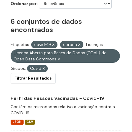
Ordenar por
6 conjuntos de dados
encontrados
Etiquetas:
covid-19
corona
Licenças:
Licença Aberta para Bases de Dados (ODbL) do
Open Data Commons
Grupos:
Covid
Filtrar Resultados
Perfil das Pessoas Vacinadas - Covid-19
Contém os microdados relativo a vacinação contra a
COVID-19
JSON
CSV