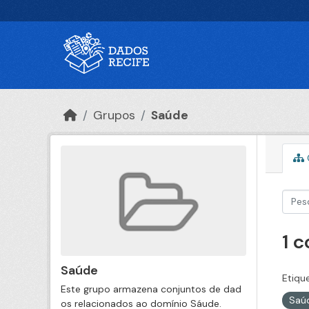
Ir para o conteúdo principal
Grupos
Saúde
1 
Saúde
Etiqu
Este grupo armazena conjuntos de dad
Saú
os relacionados ao domínio Sáude.