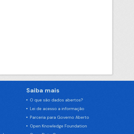
Saiba mais
O que são dados abertos?
Lei de acesso a informação
Parceria para Governo Aberto
Open Knowledge Foundation