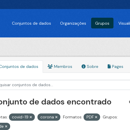
Conjuntos de dados
Organizações
Grupos
Visua
Conjuntos de dados
Membros
Sobre
Pages
conjunto de dados encontrado
etas:
covid-19
corona
Formatos:
PDF
Grupos:
de