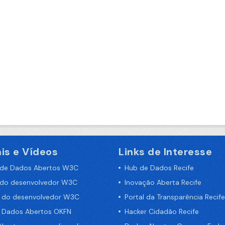
is e Vídeos
Links de Interesse
 de Dados Abertos W3C
Hub de Dados Recife
 do desenvolvedor W3C
Inovação Aberta Recife
a do desenvolvedor W3C
Portal da Transparência Recife
e Dados Abertos OKFN
Hacker Cidadão Recife