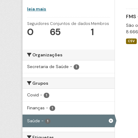
leia mais
FMS 
Seguidores
Conjuntos de dados
Membros
São o
0
65
1
8.666
CSV
Organizações
Secretaria de Saúde
-
1
Grupos
Covid
-
1
Finanças
-
1
Saúde
-
1
Etiquetas