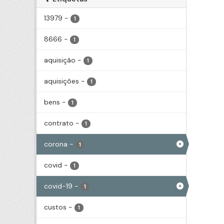
13979
-
1
8666
-
1
aquisição
-
1
aquisições
-
1
bens
-
1
contrato
-
1
corona
-
1
covid
-
1
covid-19
-
1
custos
-
1