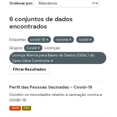
Ordenar por
6 conjuntos de dados
encontrados
Etiquetas:
covid-19
corona
covid
Grupos:
Covid
Licenças:
Licença Aberta para Bases de Dados (ODbL) do
Open Data Commons
Filtrar Resultados
Perfil das Pessoas Vacinadas - Covid-19
Contém os microdados relativo a vacinação contra a
COVID-19
JSON
CSV