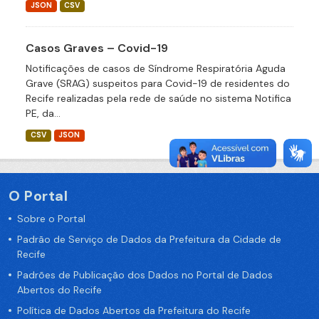
JSON
CSV
Casos Graves – Covid-19
Notificações de casos de Síndrome Respiratória Aguda
Grave (SRAG) suspeitos para Covid-19 de residentes do
Recife realizadas pela rede de saúde no sistema Notifica
PE, da...
CSV
JSON
O Portal
Sobre o Portal
Padrão de Serviço de Dados da Prefeitura da Cidade de
Recife
Padrões de Publicação dos Dados no Portal de Dados
Abertos do Recife
Política de Dados Abertos da Prefeitura do Recife