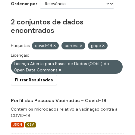
Ordenar por
2 conjuntos de dados
encontrados
Etiquetas:
covid-19
corona
gripe
Licenças:
Licença Aberta para Bases de Dados (ODbL) do
Open Data Commons
Filtrar Resultados
Perfil das Pessoas Vacinadas - Covid-19
Contém os microdados relativo a vacinação contra a
COVID-19
JSON
CSV