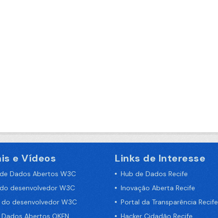
is e Vídeos
Links de Interesse
 de Dados Abertos W3C
Hub de Dados Recife
 do desenvolvedor W3C
Inovação Aberta Recife
a do desenvolvedor W3C
Portal da Transparência Recife
e Dados Abertos OKFN
Hacker Cidadão Recife