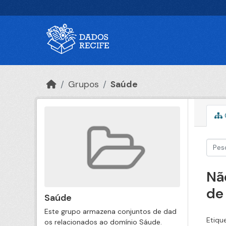
Ir para o conteúdo principal
Grupos
Saúde
Nã
de
Saúde
Este grupo armazena conjuntos de dad
Etiqu
os relacionados ao domínio Sáude.