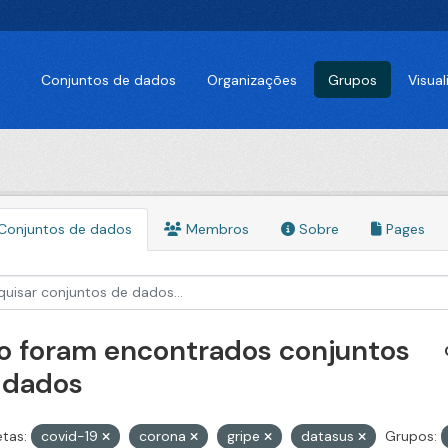
Conjuntos de dados
Organizações
Grupos
Visua
Conjuntos de dados
Membros
Sobre
Pages
o foram encontrados conjuntos
 dados
etas:
covid-19
corona
gripe
datasus
Grupos: