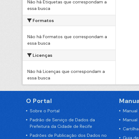
Não há Etiquetas que correspondam a
essa busca
Formatos
Não há Formatos que correspondam a
essa busca
Licenças
Não há Licenças que correspondam a
essa busca
O Portal
Manua
Sobre o Portal
Manual
Padrão de Serviço de Dados da
Manual
Prefeitura da Cidade de Recife
Cartilh
Padrões de Publicação dos Dados no
Guia d