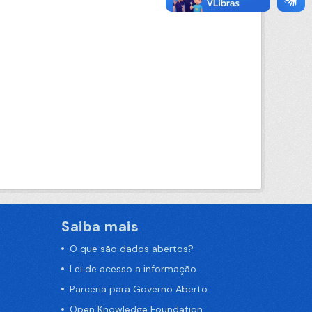
Saiba mais
O que são dados abertos?
Lei de acesso a informação
Parceria para Governo Aberto
Open Knowledge Foundation