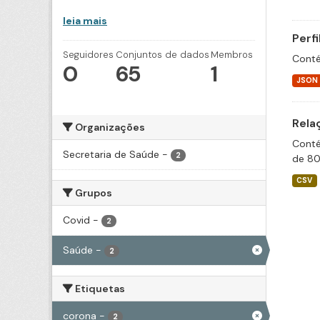
leia mais
Perf
Seguidores
Conjuntos de dados
Membros
Conté
0
65
1
JSON
Rela
Organizações
Conté
Secretaria de Saúde
-
2
de 80
CSV
Grupos
Covid
-
2
Saúde
-
2
Etiquetas
corona
-
2