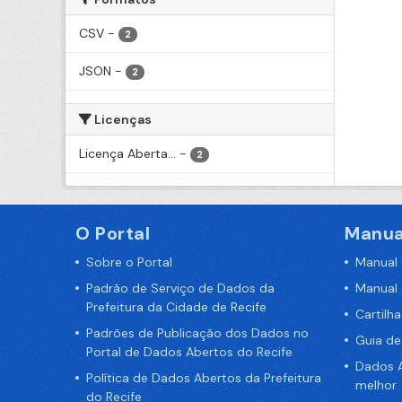
CSV
-
2
JSON
-
2
Licenças
Licença Aberta...
-
2
O Portal
Manua
Sobre o Portal
Manual
Padrão de Serviço de Dados da
Manual
Prefeitura da Cidade de Recife
Cartilh
Padrões de Publicação dos Dados no
Guia d
Portal de Dados Abertos do Recife
Dados A
Política de Dados Abertos da Prefeitura
melhor
do Recife