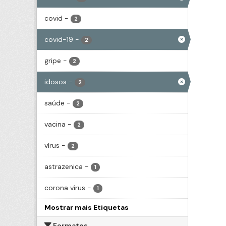
covid
-
2
covid-19
-
2
gripe
-
2
idosos
-
2
saúde
-
2
vacina
-
2
vírus
-
2
astrazenica
-
1
corona vírus
-
1
Mostrar mais Etiquetas
Formatos