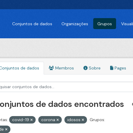
Conjuntos de dados
Organizações
Grupos
Visua
Conjuntos de dados
Membros
Sobre
Pages
conjuntos de dados encontrados
etas:
covid-19
corona
idosos
Grupos:
de