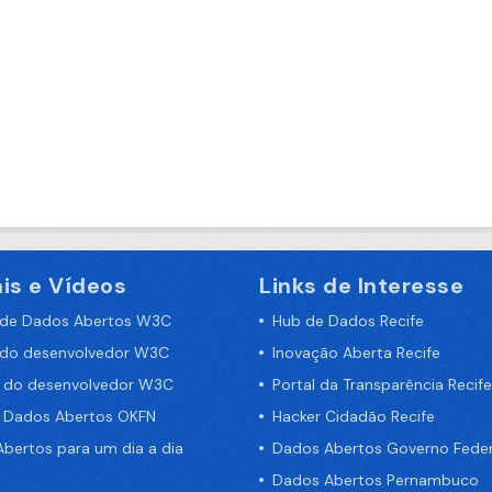
is e Vídeos
Links de Interesse
 de Dados Abertos W3C
Hub de Dados Recife
 do desenvolvedor W3C
Inovação Aberta Recife
a do desenvolvedor W3C
Portal da Transparência Recife
e Dados Abertos OKFN
Hacker Cidadão Recife
bertos para um dia a dia
Dados Abertos Governo Feder
Dados Abertos Pernambuco