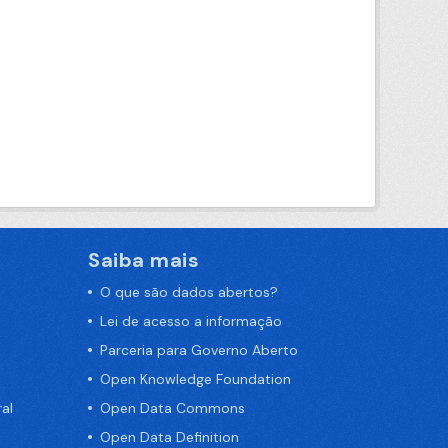
Saiba mais
O que são dados abertos?
Lei de acesso a informação
Parceria para Governo Aberto
Open Knowledge Foundation
al
Open Data Commons
Open Data Definition