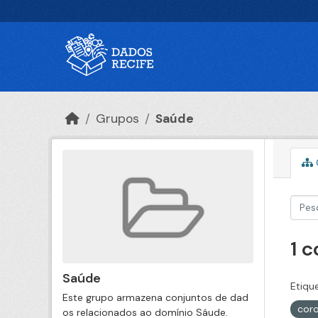
Ir para o conteúdo principal
Grupos
Saúde
1 
Saúde
Etiqu
Este grupo armazena conjuntos de dad
coro
os relacionados ao domínio Sáude.