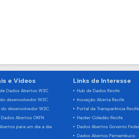
is e Vídeos
Links de Interesse
 de Dados Abertos W3C
Hub de Dados Recife
 do desenvolvedor W3C
Inovação Aberta Recife
a do desenvolvedor W3C
Portal da Transparência Recife
e Dados Abertos OKFN
Hacker Cidadão Recife
bertos para um dia a dia
Dados Abertos Governo Feder
Dados Abertos Pernambuco