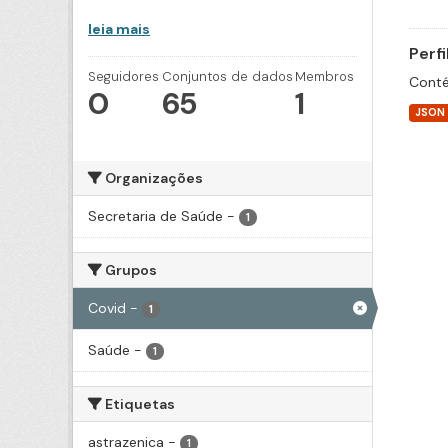
leia mais
Perf
Seguidores
Conjuntos de dados
Membros
Conté
0
65
1
JSON
Organizações
Secretaria de Saúde
-
1
Grupos
Covid
-
1
Saúde
-
1
Etiquetas
astrazenica
-
1