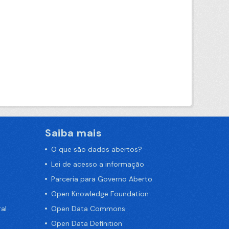
Saiba mais
O que são dados abertos?
Lei de acesso a informação
Parceria para Governo Aberto
Open Knowledge Foundation
al
Open Data Commons
Open Data Definition