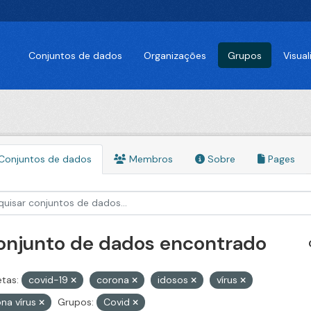
Conjuntos de dados
Organizações
Grupos
Visua
Conjuntos de dados
Membros
Sobre
Pages
conjunto de dados encontrado
etas:
covid-19
corona
idosos
vírus
na vírus
Grupos:
Covid