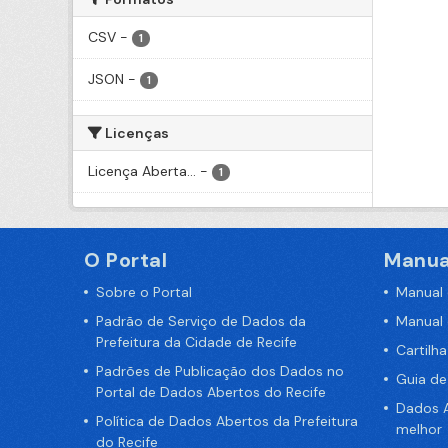
CSV
-
1
JSON
-
1
Licenças
Licença Aberta...
-
1
O Portal
Manua
Sobre o Portal
Manual
Padrão de Serviço de Dados da
Manual
Prefeitura da Cidade de Recife
Cartilh
Padrões de Publicação dos Dados no
Guia d
Portal de Dados Abertos do Recife
Dados A
Política de Dados Abertos da Prefeitura
melhor
do Recife