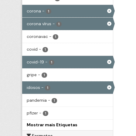
corona
-
1
corona vírus
-
1
coronavac
-
1
covid
-
1
covid-19
-
1
gripe
-
1
idosos
-
1
pandemia
-
1
pfizer
-
1
Mostrar mais Etiquetas
Formatos