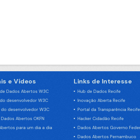
is e Vídeos
Links de Interesse
 de Dados Abertos W3C
Hub de Dados Recife
 do desenvolvedor W3C
Inovação Aberta Recife
a do desenvolvedor W3C
Portal da Transparência Recife
e Dados Abertos OKFN
Hacker Cidadão Recife
bertos para um dia a dia
Dados Abertos Governo Feder
Dados Abertos Pernambuco