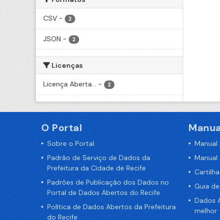
CSV
-
2
JSON
-
2
Licenças
Licença Aberta...
-
2
O Portal
Manua
Sobre o Portal
Manual
Padrão de Serviço de Dados da
Manual
Prefeitura da Cidade de Recife
Cartilh
Padrões de Publicação dos Dados no
Guia d
Portal de Dados Abertos do Recife
Dados A
Política de Dados Abertos da Prefeitura
melhor
do Recife