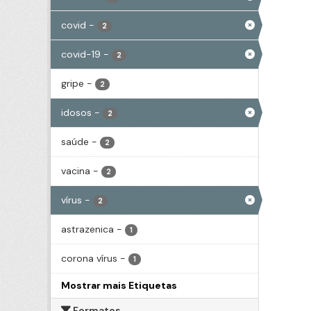
covid
-
2
covid-19
-
2
gripe
-
2
idosos
-
2
saúde
-
2
vacina
-
2
vírus
-
2
astrazenica
-
1
corona vírus
-
1
Mostrar mais Etiquetas
Formatos