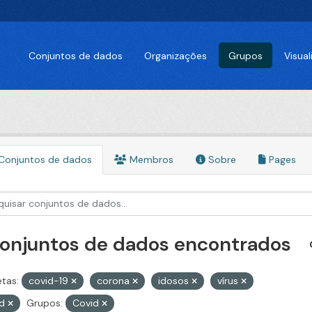
Conjuntos de dados
Organizações
Grupos
Visua
Conjuntos de dados
Membros
Sobre
Pages
conjuntos de dados encontrados
etas:
covid-19
corona
idosos
vírus
id
Grupos:
Covid