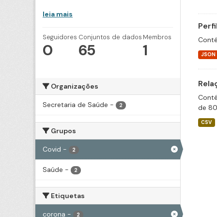
leia mais
Perf
Seguidores
Conjuntos de dados
Membros
Conté
0
65
1
JSON
Rela
Organizações
Conté
Secretaria de Saúde
-
2
de 80
CSV
Grupos
Covid
-
2
Saúde
-
2
Etiquetas
corona
-
2