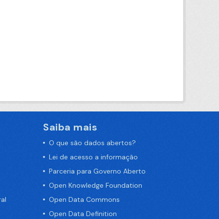
Saiba mais
O que são dados abertos?
Lei de acesso a informação
Parceria para Governo Aberto
Open Knowledge Foundation
al
Open Data Commons
Open Data Definition