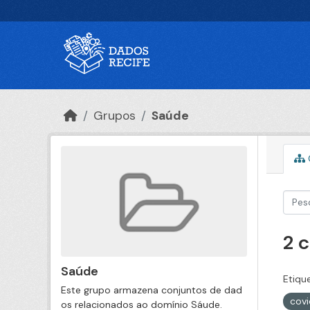
Ir para o conteúdo principal
Grupos
Saúde
2 
Saúde
Etiqu
Este grupo armazena conjuntos de dad
cov
os relacionados ao domínio Sáude.