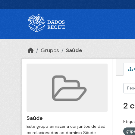
Ir para o conteúdo principal
Grupos
Saúde
2 
Saúde
Etiqu
Este grupo armazena conjuntos de dad
gri
os relacionados ao domínio Sáude.