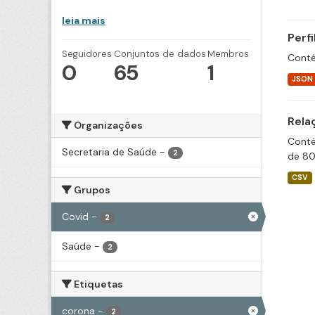
leia mais
Perf
Seguidores
Conjuntos de dados
Membros
Conté
0
65
1
JSON
Rela
Organizações
Conté
Secretaria de Saúde
-
2
de 80
CSV
Grupos
Covid
-
2
Saúde
-
2
Etiquetas
corona
-
2