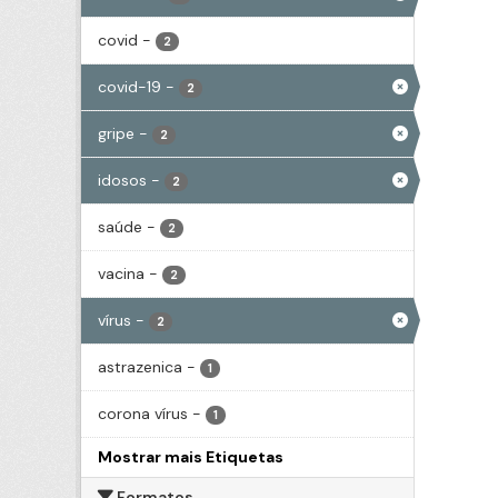
covid
-
2
covid-19
-
2
gripe
-
2
idosos
-
2
saúde
-
2
vacina
-
2
vírus
-
2
astrazenica
-
1
corona vírus
-
1
Mostrar mais Etiquetas
Formatos