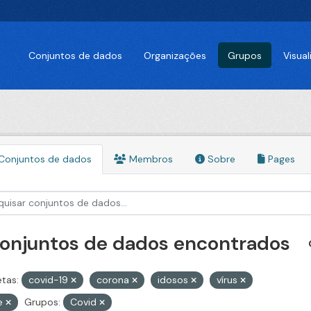
Conjuntos de dados
Organizações
Grupos
Visua
Conjuntos de dados
Membros
Sobre
Pages
conjuntos de dados encontrados
etas:
covid-19
corona
idosos
vírus
pe
Grupos:
Covid