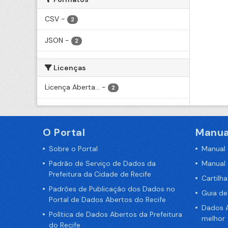
CSV
-
2
JSON
-
2
Licenças
Licença Aberta...
-
2
O Portal
Manua
Sobre o Portal
Manual
Padrão de Serviço de Dados da
Manual
Prefeitura da Cidade de Recife
Cartilh
Padrões de Publicação dos Dados no
Guia d
Portal de Dados Abertos do Recife
Dados A
Política de Dados Abertos da Prefeitura
melhor
do Recife