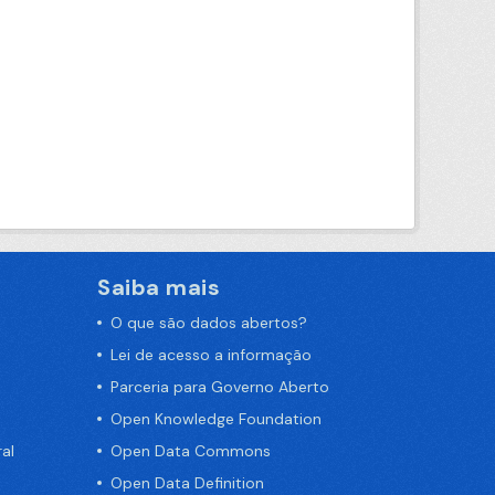
Saiba mais
O que são dados abertos?
Lei de acesso a informação
Parceria para Governo Aberto
Open Knowledge Foundation
al
Open Data Commons
Open Data Definition