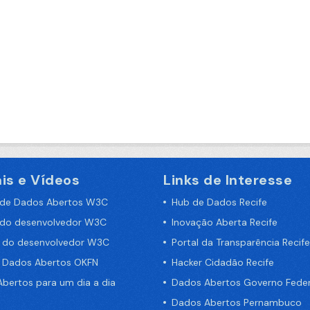
is e Vídeos
Links de Interesse
 de Dados Abertos W3C
Hub de Dados Recife
 do desenvolvedor W3C
Inovação Aberta Recife
a do desenvolvedor W3C
Portal da Transparência Recife
e Dados Abertos OKFN
Hacker Cidadão Recife
bertos para um dia a dia
Dados Abertos Governo Feder
Dados Abertos Pernambuco