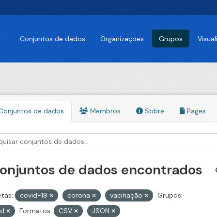
Conjuntos de dados
Organizações
Grupos
Visua
Conjuntos de dados
Membros
Sobre
Pages
conjuntos de dados encontrados
etas:
covid-19
corona
vacinação
Grupos:
id
Formatos:
CSV
JSON