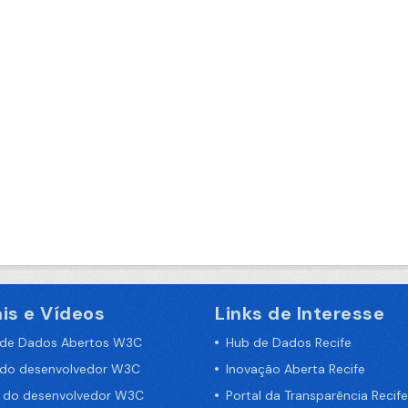
is e Vídeos
Links de Interesse
 de Dados Abertos W3C
Hub de Dados Recife
 do desenvolvedor W3C
Inovação Aberta Recife
a do desenvolvedor W3C
Portal da Transparência Recife