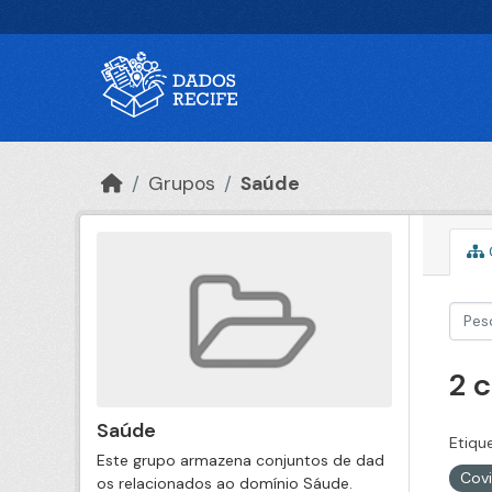
Ir para o conteúdo principal
Grupos
Saúde
2 
Saúde
Etiqu
Este grupo armazena conjuntos de dad
Cov
os relacionados ao domínio Sáude.