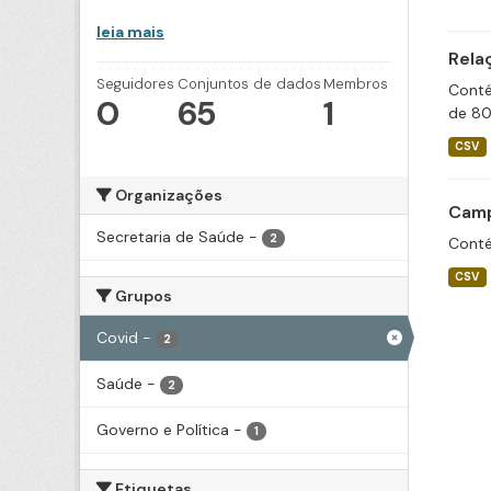
leia mais
Rela
Seguidores
Conjuntos de dados
Membros
Conté
0
65
1
de 80
CSV
Organizações
Camp
Secretaria de Saúde
-
2
Conté
CSV
Grupos
Covid
-
2
Saúde
-
2
Governo e Política
-
1
Etiquetas