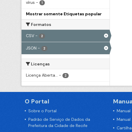
vírus
-
1
Mostrar somente Etiquetas popular
Formatos
CSV
-
2
JSON
-
2
Licenças
Licença Aberta...
-
2
O Portal
Manua
Sobre o Portal
Manual
Padrão de Serviço de Dados da
Manual
Prefeitura da Cidade de Recife
Cartilh