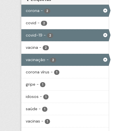
corona
-
2
covid
-
2
covid-19
-
2
vacina
-
2
vacinação
-
2
corona vírus
-
1
gripe
-
1
idosos
-
1
saúde
-
1
vacinas
-
1