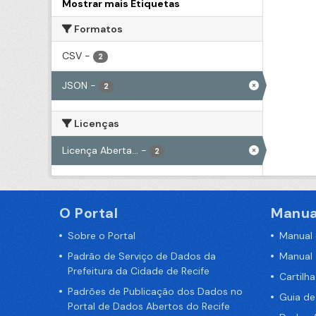
Mostrar mais Etiquetas
Formatos
CSV
-
2
JSON
-
2
Licenças
Licença Aberta...
-
2
O Portal
Manua
Sobre o Portal
Manual
Padrão de Serviço de Dados da
Manual
Prefeitura da Cidade de Recife
Cartilh
Padrões de Publicação dos Dados no
Guia d
Portal de Dados Abertos do Recife