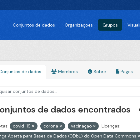
Conjuntos de dados
Organizações
Grupos
Visua
Conjuntos de dados
Membros
Sobre
Pages
conjuntos de dados encontrados
etas:
covid-19
corona
vacinação
Licenças:
ença Aberta para Bases de Dados (ODbL) do Open Data Commons