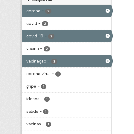
corona
-
2
covid
-
2
covid-19
-
2
vacina
-
2
vacinação
-
2
corona vírus
-
1
gripe
-
1
idosos
-
1
saúde
-
1
vacinas
-
1