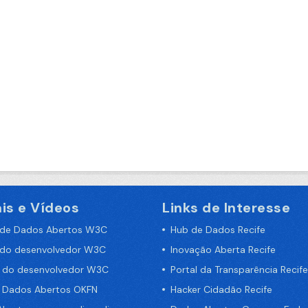
is e Vídeos
Links de Interesse
 de Dados Abertos W3C
Hub de Dados Recife
 do desenvolvedor W3C
Inovação Aberta Recife
a do desenvolvedor W3C
Portal da Transparência Recife
e Dados Abertos OKFN
Hacker Cidadão Recife