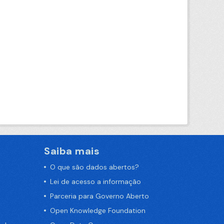
Saiba mais
O que são dados abertos?
Lei de acesso a informação
Parceria para Governo Aberto
Open Knowledge Foundation