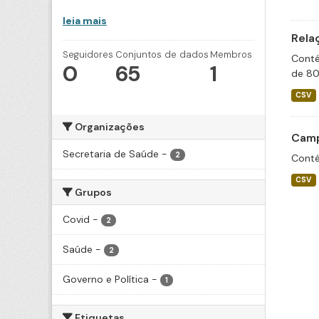
leia mais
Rela
Seguidores
Conjuntos de dados
Membros
Conté
0
65
1
de 80
CSV
Organizações
Camp
Secretaria de Saúde
-
2
Conté
CSV
Grupos
Covid
-
2
Saúde
-
2
Governo e Política
-
1
Etiquetas