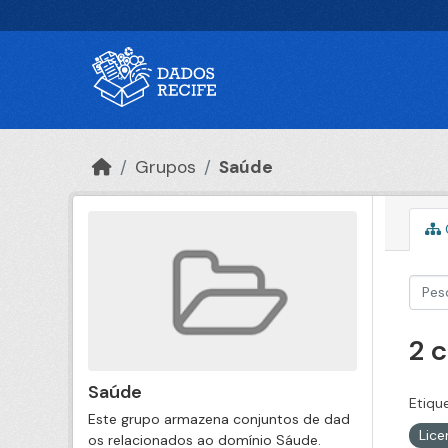
Ir para o conteúdo principal
Grupos
Saúde
2 
Saúde
Etiqu
Este grupo armazena conjuntos de dad
Lic
os relacionados ao domínio Sáude.