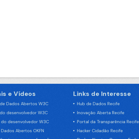
is e Vídeos
Links de Interesse
 de Dados Abertos W3C
Hub de Dados Recife
 do desenvolvedor W3C
Inovação Aberta Recife
a do desenvolvedor W3C
Portal da Transparência Recife
e Dados Abertos OKFN
Hacker Cidadão Recife