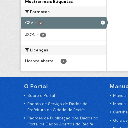
Mostrar mais Etiquetas
Formatos
CSV
-
2
JSON
-
2
Licenças
Licença Aberta...
-
2
O Portal
Manua
Sobre o Portal
Manual
Padrão de Serviço de Dados da
Manual
Prefeitura da Cidade de Recife
Cartilh
Padrões de Publicação dos Dados no
Guia d
Portal de Dados Abertos do Recife