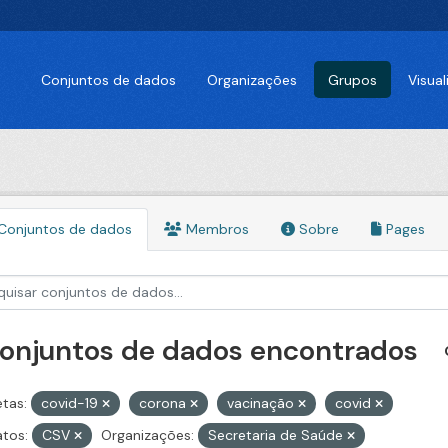
Conjuntos de dados
Organizações
Grupos
Visua
Conjuntos de dados
Membros
Sobre
Pages
conjuntos de dados encontrados
etas:
covid-19
corona
vacinação
covid
tos:
CSV
Organizações:
Secretaria de Saúde