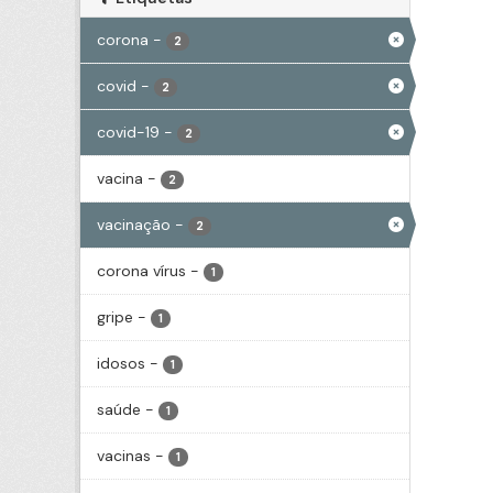
corona
-
2
covid
-
2
covid-19
-
2
vacina
-
2
vacinação
-
2
corona vírus
-
1
gripe
-
1
idosos
-
1
saúde
-
1
vacinas
-
1