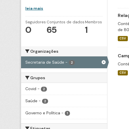
leia mais
Rela
Seguidores
Conjuntos de dados
Membros
Conté
0
65
1
de 80
CSV
Organizações
Camp
Secretaria de Saúde
-
2
Conté
CSV
Grupos
Covid
-
2
Saúde
-
2
Governo e Política
-
1
Etiquetas