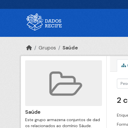
Ir para o conteúdo principal
Grupos
Saúde
2 
Saúde
Etiqu
Este grupo armazena conjuntos de dad
Forma
os relacionados ao domínio Sáude.