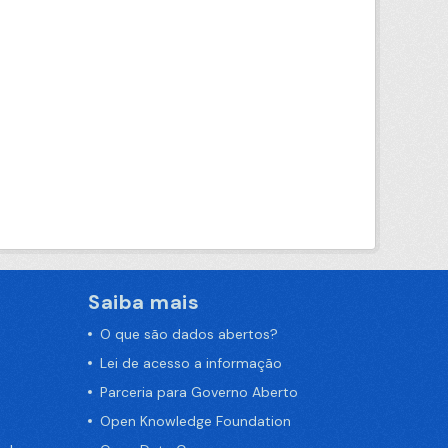
Saiba mais
O que são dados abertos?
Lei de acesso a informação
Parceria para Governo Aberto
Open Knowledge Foundation