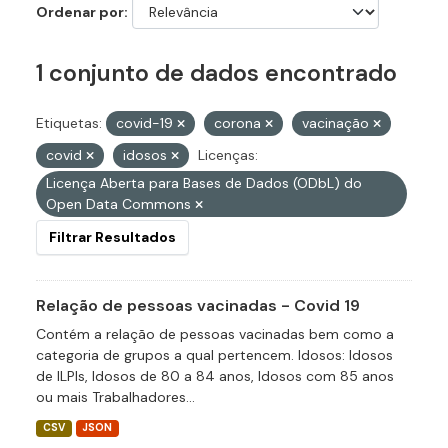
Ordenar por
1 conjunto de dados encontrado
Etiquetas:
covid-19
corona
vacinação
covid
idosos
Licenças:
Licença Aberta para Bases de Dados (ODbL) do
Open Data Commons
Filtrar Resultados
Relação de pessoas vacinadas - Covid 19
Contém a relação de pessoas vacinadas bem como a
categoria de grupos a qual pertencem. Idosos: Idosos
de ILPIs, Idosos de 80 a 84 anos, Idosos com 85 anos
ou mais Trabalhadores...
CSV
JSON