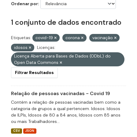
Ordenar por
1 conjunto de dados encontrado
Etiquetas:
covid-19
corona
vacinação
idosos
Licenças:
Licença Aberta para Bases de Dados (ODbL) do
Open Data Commons
Filtrar Resultados
Relação de pessoas vacinadas - Covid 19
Contém a relação de pessoas vacinadas bem como a
categoria de grupos a qual pertencem. Idosos: Idosos
de ILPIs, Idosos de 80 a 84 anos, Idosos com 85 anos
ou mais Trabalhadores...
CSV
JSON