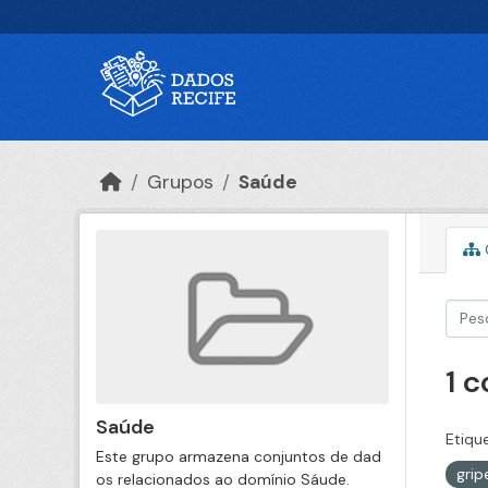
Ir para o conteúdo principal
Grupos
Saúde
1 
Saúde
Etiqu
Este grupo armazena conjuntos de dad
gri
os relacionados ao domínio Sáude.