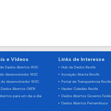
is e Vídeos
Links de Interesse
 de Dados Abertos W3C
Hub de Dados Recife
 do desenvolvedor W3C
Inovação Aberta Recife
a do desenvolvedor W3C
Portal da Transparência Recife
e Dados Abertos OKFN
Hacker Cidadão Recife
bertos para um dia a dia
Dados Abertos Governo Feder
Dados Abertos Pernambuco