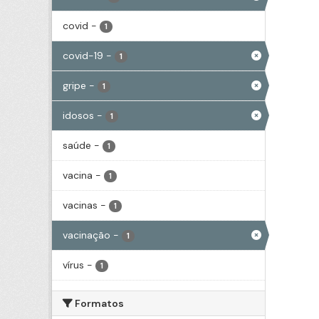
covid
-
1
covid-19
-
1
gripe
-
1
idosos
-
1
saúde
-
1
vacina
-
1
vacinas
-
1
vacinação
-
1
vírus
-
1
Formatos