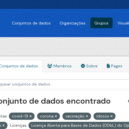
Conjuntos de dados
Organizações
Grupos
Visua
Conjuntos de dados
Membros
Sobre
Pages
conjunto de dados encontrado
etas:
covid-19
corona
vacinação
idosos
pe
Licenças:
Licença Aberta para Bases de Dados (ODbL) do