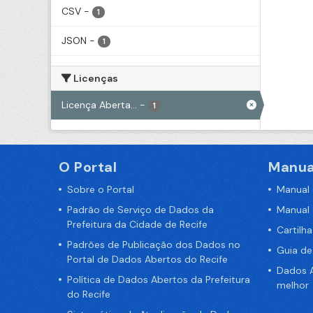
CSV
-
1
JSON
-
1
Licenças
Licença Aberta...
-
1
O Portal
Manua
Sobre o Portal
Manual
Padrão de Serviço de Dados da
Manual
Prefeitura da Cidade de Recife
Cartilh
Padrões de Publicação dos Dados no
Guia d
Portal de Dados Abertos do Recife
Dados A
Política de Dados Abertos da Prefeitura
melhor
do Recife