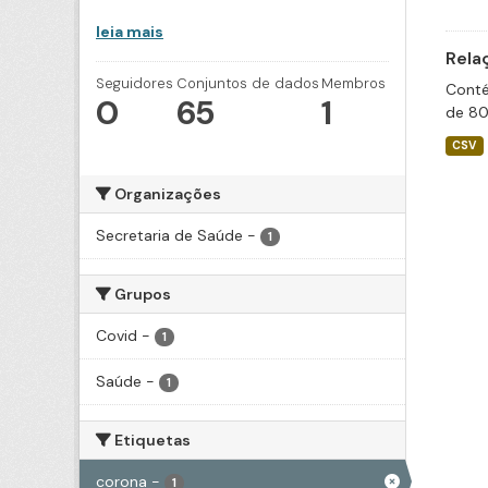
leia mais
Rela
Seguidores
Conjuntos de dados
Membros
Conté
0
65
1
de 80
CSV
Organizações
Secretaria de Saúde
-
1
Grupos
Covid
-
1
Saúde
-
1
Etiquetas
corona
-
1