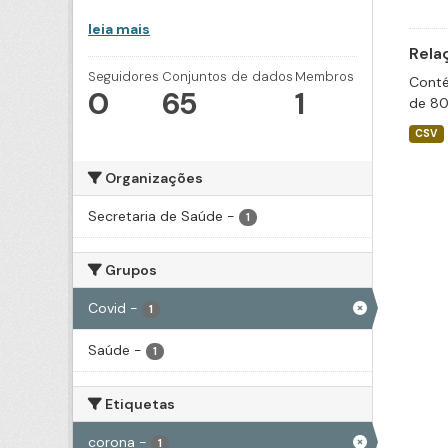
leia mais
Rela
Seguidores
Conjuntos de dados
Membros
Conté
0
65
1
de 80
CSV
Organizações
Secretaria de Saúde
-
1
Grupos
Covid
-
1
Saúde
-
1
Etiquetas
corona
-
1