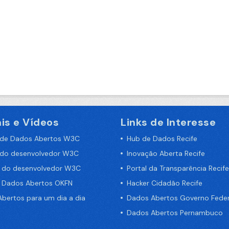
is e Vídeos
Links de Interesse
 de Dados Abertos W3C
Hub de Dados Recife
 do desenvolvedor W3C
Inovação Aberta Recife
a do desenvolvedor W3C
Portal da Transparência Recife
e Dados Abertos OKFN
Hacker Cidadão Recife
bertos para um dia a dia
Dados Abertos Governo Feder
Dados Abertos Pernambuco