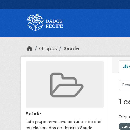
Ir para o conteúdo principal
Grupos
Saúde
1 
Saúde
Etiqu
Este grupo armazena conjuntos de dad
saú
os relacionados ao domínio Sáude.