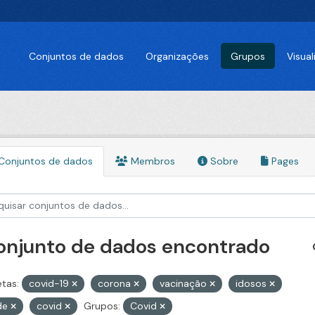
Conjuntos de dados
Organizações
Grupos
Visua
Conjuntos de dados
Membros
Sobre
Pages
conjunto de dados encontrado
etas:
covid-19
corona
vacinação
idosos
de
covid
Grupos:
Covid