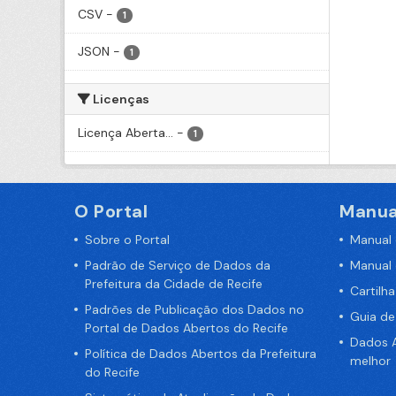
CSV
-
1
JSON
-
1
Licenças
Licença Aberta...
-
1
O Portal
Manua
Sobre o Portal
Manual
Padrão de Serviço de Dados da
Manual
Prefeitura da Cidade de Recife
Cartilh
Padrões de Publicação dos Dados no
Guia d
Portal de Dados Abertos do Recife
Dados A
Política de Dados Abertos da Prefeitura
melhor
do Recife