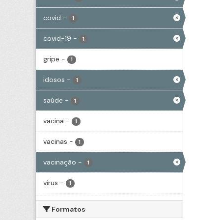
covid
-
1
covid-19
-
1
gripe
-
1
idosos
-
1
saúde
-
1
vacina
-
1
vacinas
-
1
vacinação
-
1
vírus
-
1
Formatos