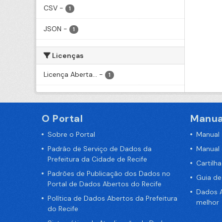
CSV
-
1
JSON
-
1
Licenças
Licença Aberta...
-
1
O Portal
Manua
Sobre o Portal
Manual
Padrão de Serviço de Dados da
Manual
Prefeitura da Cidade de Recife
Cartilh
Padrões de Publicação dos Dados no
Guia d
Portal de Dados Abertos do Recife
Dados A
Política de Dados Abertos da Prefeitura
melhor
do Recife