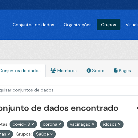
Conjuntos de dados
Organizações
Grupos
Visua
Conjuntos de dados
Membros
Sobre
Pages
conjunto de dados encontrado
etas:
covid-19
corona
vacinação
idosos
inas
Grupos:
Saúde