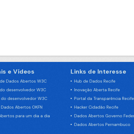
is e Vídeos
Links de Interesse
 de Dados Abertos W3C
Hub de Dados Recife
 do desenvolvedor W3C
Inovação Aberta Recife
a do desenvolvedor W3C
Portal da Transparência Recife
e Dados Abertos OKFN
Hacker Cidadão Recife
bertos para um dia a dia
Dados Abertos Governo Feder
Dados Abertos Pernambuco