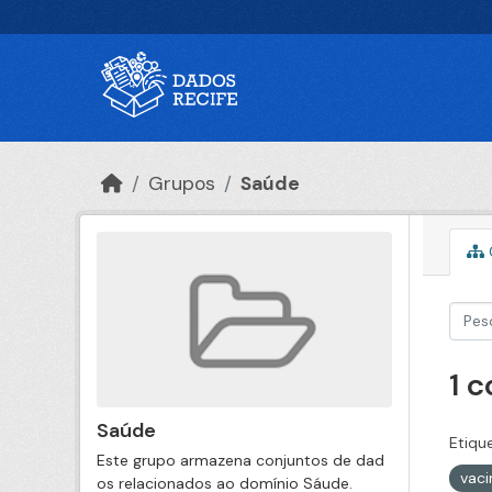
Ir para o conteúdo principal
Grupos
Saúde
1 
Saúde
Etiqu
Este grupo armazena conjuntos de dad
vac
os relacionados ao domínio Sáude.