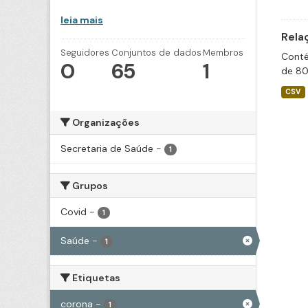
leia mais
Rela
Seguidores
Conjuntos de dados
Membros
Conté
0
65
1
de 80
CSV
Organizações
Secretaria de Saúde
-
1
Grupos
Covid
-
1
Saúde
-
1
Etiquetas
corona
-
1