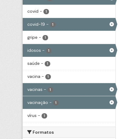
covid
-
1
covid-19
-
1
gripe
-
1
idosos
-
1
saúde
-
1
vacina
-
1
vacinas
-
1
vacinação
-
1
vírus
-
1
Formatos